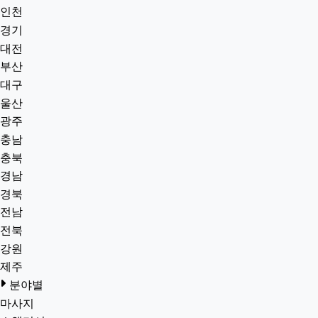
인천
경기
대전
부산
대구
울산
광주
충남
충북
경남
경북
전남
전북
강원
제주
분야별
마사지