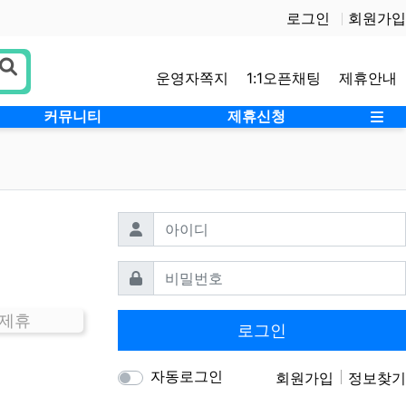
로그인
회원가입
운영자쪽지
1:1오픈채팅
제휴안내
사
커뮤니티
제휴신청
필수
아이디
필수
비밀번호
 제휴
로그인
자동로그인
회원가입
정보찾기