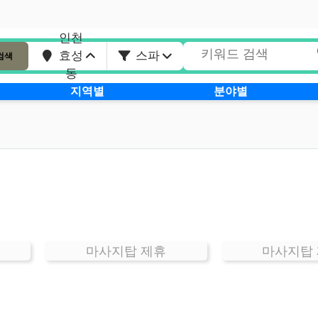
인천
효성
스파
검색
동
지역별
분야별
마사지탑 제휴
마사지탑