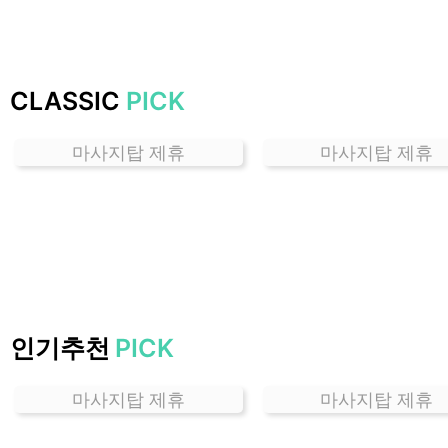
는
곳
가
격
CLASSIC
PICK
위
치
마사지탑 제휴
마사지탑 제휴
할
인
정
보
샵
추
천
인기추천
PICK
마사지탑 제휴
마사지탑 제휴