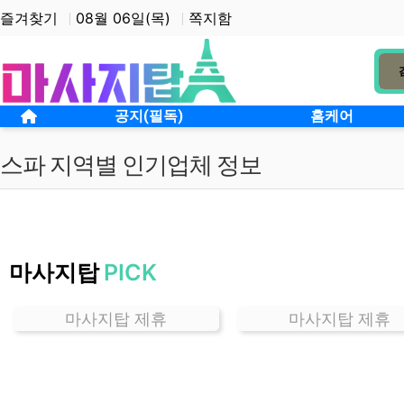
상단 네비
즐겨찾기
08월 06일(목)
쪽지함
메인 메뉴
홈으로
공지(필독)
홈케어
스파 지역별 인기업체 정보
인
천
마사지탑
PICK
효
성
동
마사지탑 제휴
마사지탑 제휴
스
파
잘
하