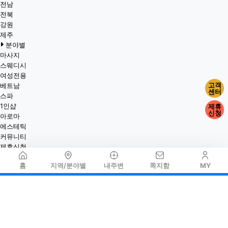
전남
전북
강원
제주
분야별
마사지
스웨디시
여성전용
고객
베트남
센터
스파
1인샵
제휴
신청
아로마
에스테틱
커뮤니티
제휴신청
홈
지역/분야별
내주변
쪽지함
MY