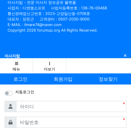
마사지탑 - 전문 마사지 정보공유 플랫폼
사업자 : 디앤엠소프트
사업자등록번호 : 136-76-00468
통신판매업신고번호 : 2023-고양일산동-0708호
대표자 : 장문근
고객센터 : 0507-2030-9000
E-MAIL : ilmare74@naver.com
Copyright 2026 forumup.org All Rights Reserved.
닫
마사지탑
메뉴
더보기
로그인
회원가입
정보찾기
자동로그인
필수
아이디
필수
비밀번호