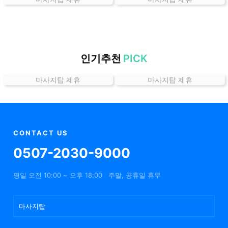
는
곳
가
격
위
인기추천
PICK
치
마사지탑 제휴
마사지탑 제휴
할
인
정
보
샵
CONTACT US
추
0507-2030-9000
천
평일 오전 10:00 ~ 오후 18:00
주말, 공휴일 휴무
마사지탑