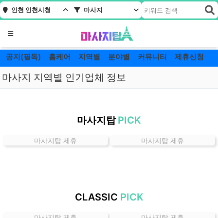
인천 인천시청
마사지
메뉴
공지(필독)
홈케어
지역별
분야별
커뮤니티
제휴신청
마사지 지역별 인기업체 정보
인
천
마사지탑
PICK
인
천
마사지탑 제휴
마사지탑 제휴
시
청
마
사
지
CLASSIC
PICK
잘
하
마사지탑 제휴
마사지탑 제휴