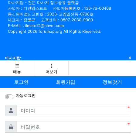
마사지탑 - 전문 마사지 정보공유 플랫폼
사업자 : 디앤엠소프트
사업자등록번호 : 136-76-00468
통신판매업신고번호 : 2023-고양일산동-0708호
대표자 : 장문근
고객센터 : 0507-2030-9000
E-MAIL : ilmare74@naver.com
Copyright 2026 forumup.org All Rights Reserved.
닫
마사지탑
메뉴
더보기
로그인
회원가입
정보찾기
자동로그인
필수
아이디
필수
비밀번호