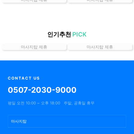
는
곳
가
격
위
인기추천
PICK
치
마사지탑 제휴
마사지탑 제휴
할
인
정
보
샵
CONTACT US
추
0507-2030-9000
천
평일 오전 10:00 ~ 오후 18:00
주말, 공휴일 휴무
마사지탑