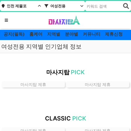
인천 제물포
여성전용
메뉴
공지(필독)
홈케어
지역별
분야별
커뮤니티
제휴신청
여성전용 지역별 인기업체 정보
인
천
마사지탑
PICK
제
물
마사지탑 제휴
마사지탑 제휴
포
여
성
전
용
CLASSIC
PICK
잘
하
마사지탑 제휴
마사지탑 제휴