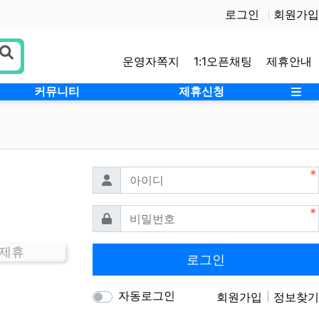
로그인
회원가입
운영자쪽지
1:1오픈채팅
제휴안내
사
커뮤니티
제휴신청
필수
아이디
필수
비밀번호
 제휴
로그인
자동로그인
회원가입
정보찾기