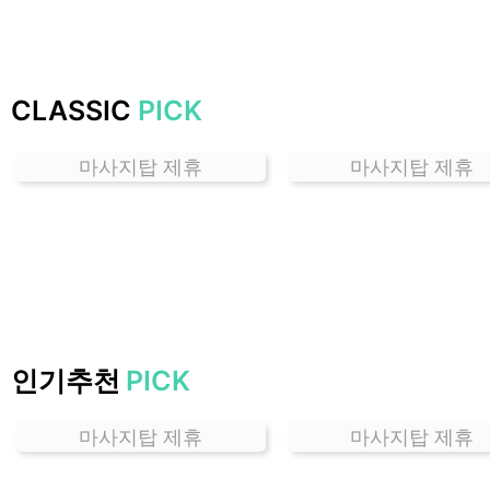
하
는
곳
가
CLASSIC
PICK
격
위
마사지탑 제휴
마사지탑 제휴
치
할
인
정
보
샵
추
천
인기추천
PICK
마사지탑 제휴
마사지탑 제휴