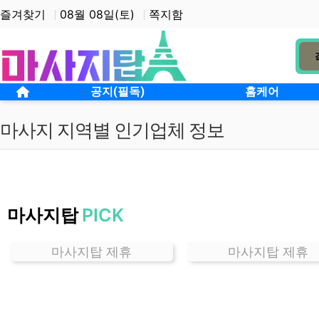
상단 네비
즐겨찾기
08월 08일(토)
쪽지함
메인 메뉴
홈으로
공지(필독)
홈케어
마사지 지역별 인기업체 정보
인
천
마사지탑
PICK
제
물
포
마사지탑 제휴
마사지탑 제휴
마
사
지
잘