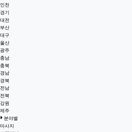
인천
경기
대전
부산
대구
울산
광주
충남
충북
경남
경북
전남
전북
강원
제주
분야별
마사지