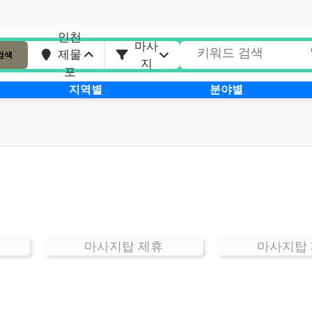
인천
마사
제물
검색
지
포
지역별
분야별
마사지탑 제휴
마사지탑