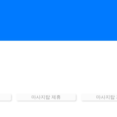
경남
경북
전남
전북
강원
제주
마사지탑 제휴
마사지탑