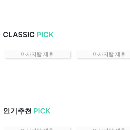
하
는
곳
가
CLASSIC
PICK
격
위
치
마사지탑 제휴
마사지탑 제휴
할
인
정
보
샵
추
천
인기추천
PICK