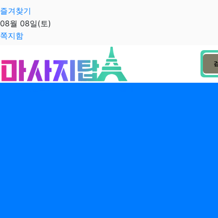
상단 네비
즐겨찾기
08월 08일(토)
쪽지함
메인 메뉴
홈으로
공지(필독)
홈케어