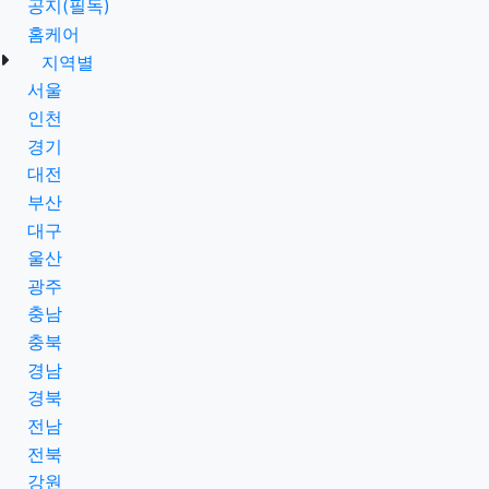
공지(필독)
홈케어
지역별
서울
인천
경기
대전
부산
대구
울산
광주
충남
충북
경남
경북
전남
전북
강원