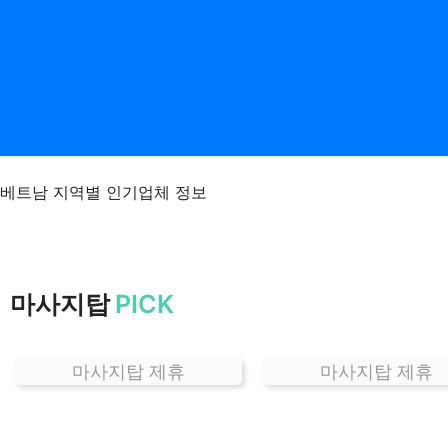
베트남 지역별 인기업체 정보
인
천
마사지탑
PICK
주
안
동
마사지탑 제휴
마사지탑 제휴
베
트
남
잘