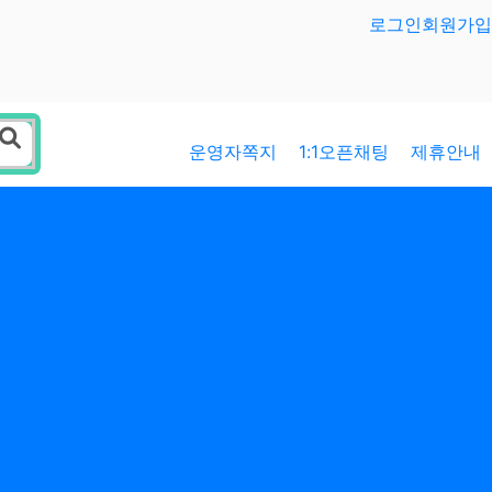
로그인
회원가입
운영자쪽지
1:1오픈채팅
제휴안내
커뮤니티
제휴신청