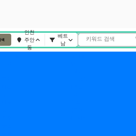
인천
베트
주안
검색
남
동
지역별
분야별
서울
마사지
인천
스웨디시
경기
여성전용
대전
베트남
부산
스파
대구
1인샵
울산
아로마
광주
에스테틱
충남
충북