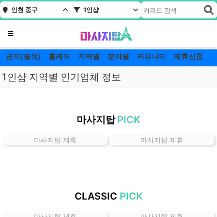
인천 중구
1인샵
메뉴
공지(필독)
홈케어
지역별
분야별
커뮤니티
제휴신청
1인샵 지역별 인기업체 정보
인
천
마사지탑
PICK
중
구
마사지탑 제휴
마사지탑 제휴
1
인
샵
잘
하
CLASSIC
PICK
는
곳
마사지탑 제휴
마사지탑 제휴