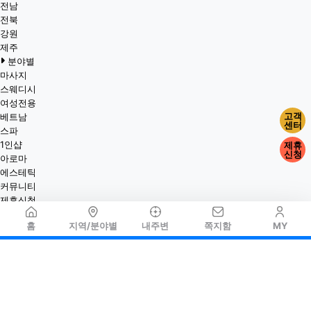
전남
전북
강원
제주
분야별
마사지
스웨디시
여성전용
고객
베트남
센터
스파
1인샵
제휴
신청
아로마
에스테틱
커뮤니티
제휴신청
홈
지역/분야별
내주변
쪽지함
MY