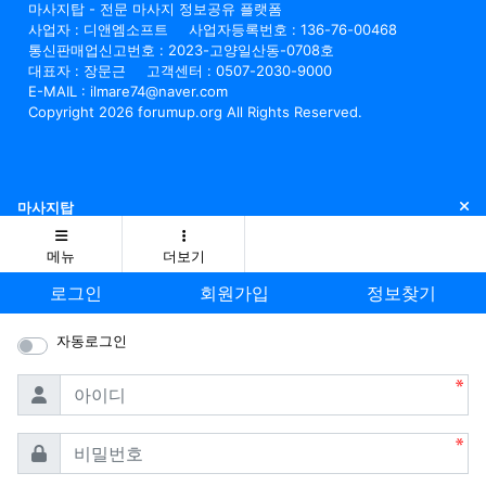
마사지탑 - 전문 마사지 정보공유 플랫폼
사업자 : 디앤엠소프트
사업자등록번호 : 136-76-00468
통신판매업신고번호 : 2023-고양일산동-0708호
대표자 : 장문근
고객센터 : 0507-2030-9000
E-MAIL : ilmare74@naver.com
Copyright 2026 forumup.org All Rights Reserved.
닫
마사지탑
메뉴
더보기
로그인
회원가입
정보찾기
자동로그인
필수
아이디
필수
비밀번호