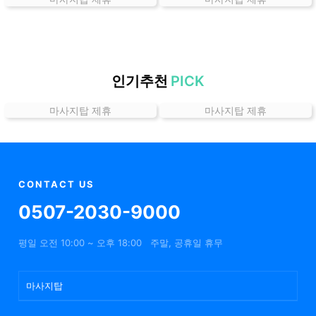
가
격
위
치
할
인기추천
PICK
인
마사지탑 제휴
마사지탑 제휴
정
보
샵
추
천
CONTACT US
0507-2030-9000
평일 오전 10:00 ~ 오후 18:00
주말, 공휴일 휴무
마사지탑