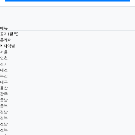
메뉴
공지(필독)
홈케어
지역별
서울
인천
경기
대전
부산
대구
울산
광주
충남
충북
경남
경북
전남
전북