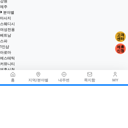
강원
제주
분야별
마사지
스웨디시
여성전용
고객
베트남
센터
스파
1인샵
제휴
신청
아로마
에스테틱
커뮤니티
제휴신청
홈
지역/분야별
내주변
쪽지함
MY