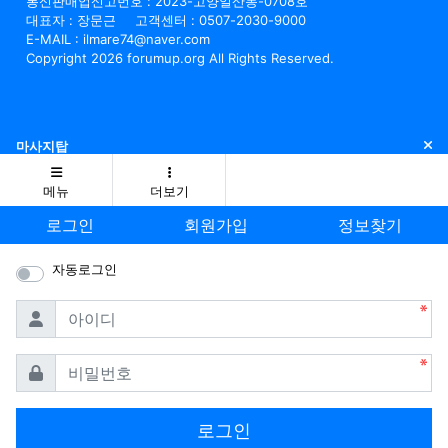
통신판매업신고번호 : 2023-고양일산동-0708호
대표자 : 장문근
고객센터 : 0507-2030-9000
E-MAIL : ilmare74@naver.com
Copyright 2026 forumup.org All Rights Reserved.
닫
마사지탑
메뉴
더보기
로그인
회원가입
정보찾기
자동로그인
필수
아이디
필수
비밀번호
로그인