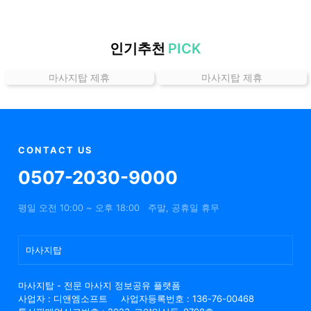
치
할
인
인기추천
PICK
정
마사지탑 제휴
마사지탑 제휴
보
샵
추
천
CONTACT US
0507-2030-9000
평일 오전 10:00 ~ 오후 18:00
주말, 공휴일 휴무
마사지탑
마사지탑 - 전문 마사지 정보공유 플랫폼
사업자 : 디앤엠소프트
사업자등록번호 : 136-76-00468