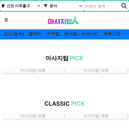
인천 미추홀구
분야
메뉴
공지(필독)
홈케어
지역별
분야별
커뮤니티
제휴신청
인
천
마사지탑
PICK
미
추
마사지탑 제휴
마사지탑 제휴
홀
구
잘
하
는
CLASSIC
PICK
곳
가
마사지탑 제휴
마사지탑 제휴
격
위