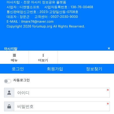
마사지탑 - 전문 마사지 정보공유 플랫폼
사업자 : 디앤엠소프트
사업자등록번호 : 136-76-00468
통신판매업신고번호 : 2023-고양일산동-0708호
대표자 : 장문근
고객센터 : 0507-2030-9000
E-MAIL : ilmare74@naver.com
Copyright 2026 forumup.org All Rights Reserved.
닫
마사지탑
메뉴
더보기
로그인
회원가입
정보찾기
자동로그인
필수
아이디
필수
비밀번호