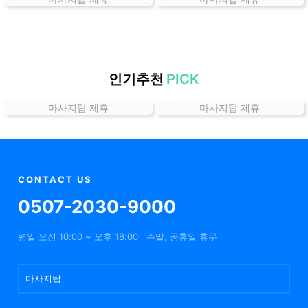
곳
가
격
위
치
인기추천
PICK
할
마사지탑 제휴
마사지탑 제휴
인
정
보
샵
추
CONTACT US
천
0507-2030-9000
평일 오전 10:00 ~ 오후 18:00
주말, 공휴일 휴무
마사지탑