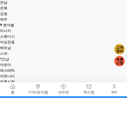
전남
전북
강원
제주
분야별
마사지
스웨디시
여성전용
고객
베트남
센터
스파
1인샵
제휴
신청
아로마
에스테틱
커뮤니티
제휴신청
홈
지역/분야별
내주변
쪽지함
MY