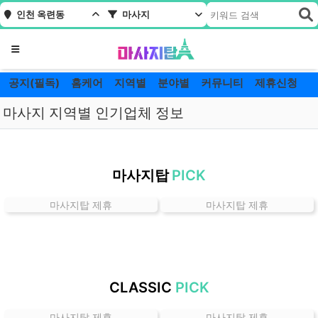
인천 옥련동
마사지
메뉴
공지(필독)
홈케어
지역별
분야별
커뮤니티
제휴신청
마사지 지역별 인기업체 정보
인
천
마사지탑
PICK
옥
련
마사지탑 제휴
마사지탑 제휴
동
마
사
지
잘
CLASSIC
PICK
하
는
마사지탑 제휴
마사지탑 제휴