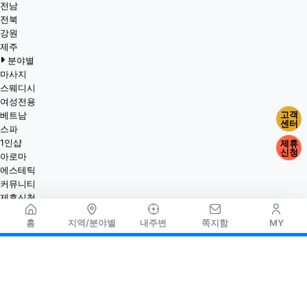
전남
전북
강원
제주
분야별
마사지
스웨디시
여성전용
고객
베트남
센터
스파
1인샵
제휴
신청
아로마
에스테틱
커뮤니티
제휴신청
홈
지역/분야별
내주변
쪽지함
MY