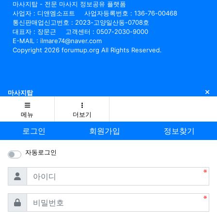
마사지탑 - 전문 마사지 정보공유 플랫폼
사업자 : 디앤엠소프트
사업자등록번호 : 136-76-00468
통신판매업신고번호 : 2023-고양일산동-0708호
대표자 : 장문근
고객센터 : 0507-2030-9000
E-MAIL : ilmare74@naver.com
Copyright 2026 forumup.org All Rights Reserved.
닫
마사지탑
메뉴
더보기
로그인
회원가입
정보찾기
자동로그인
필수
아이디
필수
비밀번호