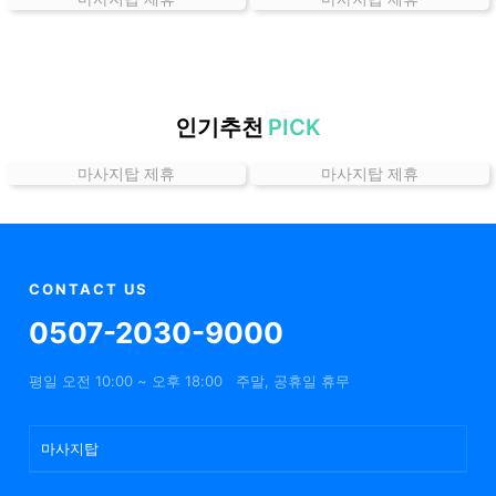
곳
가
격
위
치
인기추천
PICK
할
마사지탑 제휴
마사지탑 제휴
인
정
보
샵
추
CONTACT US
천
0507-2030-9000
평일 오전 10:00 ~ 오후 18:00
주말, 공휴일 휴무
마사지탑