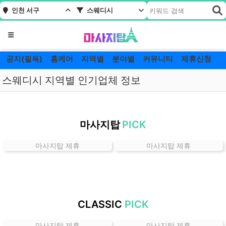
인천 서구
스웨디시
메뉴
공지(필독)
홈케어
지역별
분야별
커뮤니티
제휴신청
스웨디시 지역별 인기업체 정보
인
천
마사지탑
PICK
서
구
마사지탑 제휴
마사지탑 제휴
스
웨
디
시
잘
CLASSIC
PICK
하
는
마사지탑 제휴
마사지탑 제휴