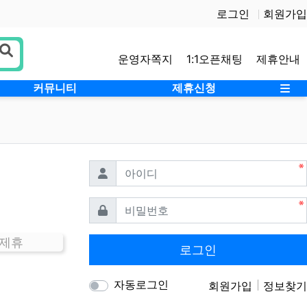
로그인
회원가입
운영자쪽지
1:1오픈채팅
제휴안내
사
커뮤니티
제휴신청
필수
아이디
필수
비밀번호
 제휴
로그인
자동로그인
회원가입
정보찾기