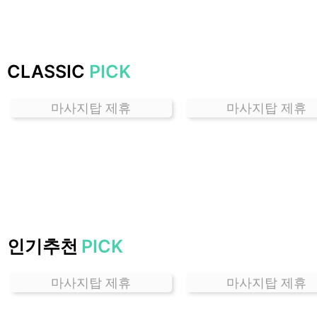
하
는
곳
가
CLASSIC
PICK
격
위
마사지탑 제휴
마사지탑 제휴
치
할
인
정
보
샵
추
천
인기추천
PICK
마사지탑 제휴
마사지탑 제휴