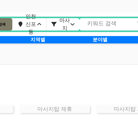
인천
마사
신포
검색
지
동
지역별
분야별
마사지탑 제휴
마사지탑