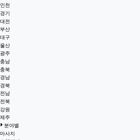
인천
경기
대전
부산
대구
울산
광주
충남
충북
경남
경북
전남
전북
강원
제주
분야별
마사지