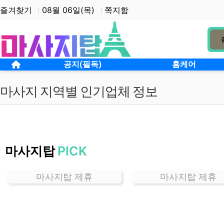
상단 네비
즐겨찾기
08월 06일(목)
쪽지함
메인 메뉴
홈으로
공지(필독)
홈케어
마사지 지역별 인기업체 정보
인
천
마사지탑
PICK
신
포
동
마사지탑 제휴
마사지탑 제휴
마
사
지
잘