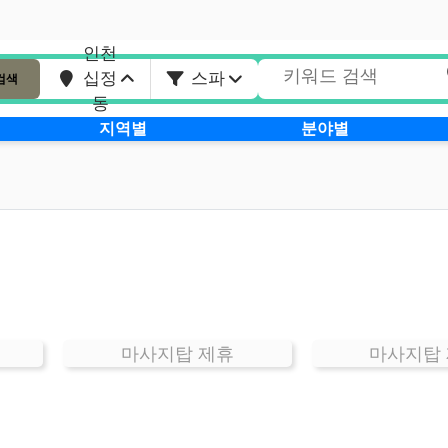
인천
십정
스파
검색
동
지역별
분야별
마사지탑 제휴
마사지탑