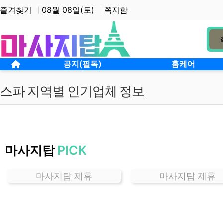
상단 네비
즐겨찾기
08월 08일(토)
쪽지함
메인 메뉴
홈으로
공지(필독)
홈케어
스파 지역별 인기업체 정보
인
천
마사지탑
PICK
십
정
동
마사지탑 제휴
마사지탑 제휴
스
파
잘
하