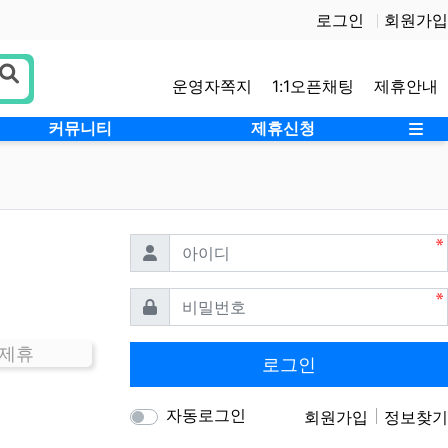
로그인
회원가입
운영자쪽지
1:1오픈채팅
제휴안내
사
커뮤니티
제휴신청
필수
아이디
필수
비밀번호
 제휴
로그인
자동로그인
회원가입
정보찾기