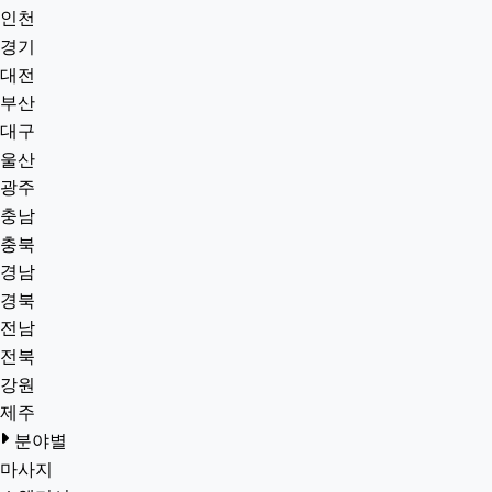
인천
경기
대전
부산
대구
울산
광주
충남
충북
경남
경북
전남
전북
강원
제주
분야별
마사지