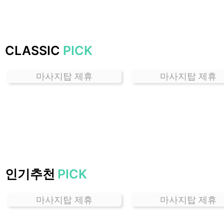
는
곳
가
격
CLASSIC
PICK
위
치
마사지탑 제휴
마사지탑 제휴
할
인
정
보
샵
추
천
인기추천
PICK
마사지탑 제휴
마사지탑 제휴