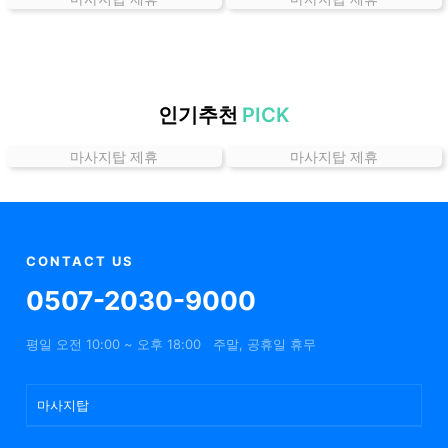
는
곳
가
격
위
인기추천
PICK
치
마사지탑 제휴
마사지탑 제휴
할
인
정
보
샵
CONTACT US
추
0507-2030-9000
천
평일 오전 10:00 ~ 오후 18:00
주말, 공휴일 휴무
마사지탑