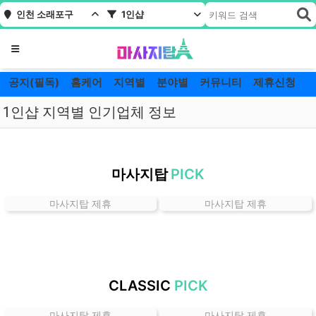
인천 소래포구
1인샵
메뉴
공지(필독)
홈케어
지역별
분야별
커뮤니티
제휴신청
1인샵 지역별 인기업체 정보
인
천
마사지탑
PICK
소
래
마사지탑 제휴
마사지탑 제휴
포
구
1
인
샵
CLASSIC
PICK
잘
하
마사지탑 제휴
마사지탑 제휴