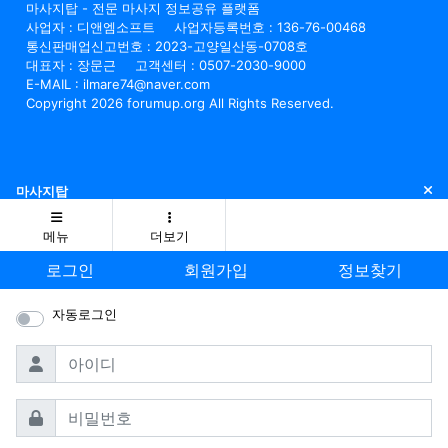
마사지탑 - 전문 마사지 정보공유 플랫폼
사업자 : 디앤엠소프트
사업자등록번호 : 136-76-00468
통신판매업신고번호 : 2023-고양일산동-0708호
대표자 : 장문근
고객센터 : 0507-2030-9000
E-MAIL : ilmare74@naver.com
Copyright 2026 forumup.org All Rights Reserved.
닫
마사지탑
메뉴
더보기
로그인
회원가입
정보찾기
자동로그인
필수
아이디
필수
비밀번호