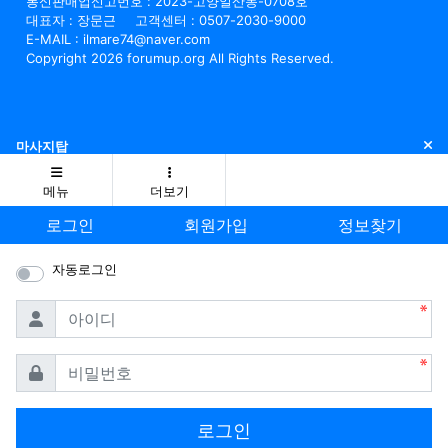
통신판매업신고번호 : 2023-고양일산동-0708호
대표자 : 장문근
고객센터 : 0507-2030-9000
E-MAIL : ilmare74@naver.com
Copyright 2026 forumup.org All Rights Reserved.
닫
마사지탑
메뉴
더보기
로그인
회원가입
정보찾기
자동로그인
필수
아이디
필수
비밀번호
로그인