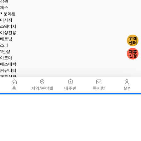
강원
제주
분야별
마사지
스웨디시
여성전용
고객
베트남
센터
스파
1인샵
제휴
신청
아로마
에스테틱
커뮤니티
제휴신청
홈
지역/분야별
내주변
쪽지함
MY