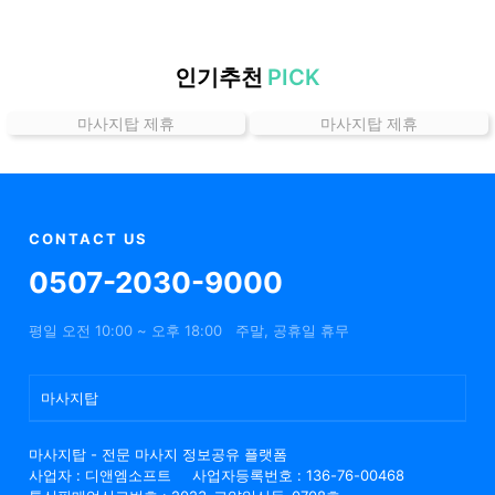
할
인
정
인기추천
PICK
보
마사지탑 제휴
마사지탑 제휴
샵
추
천
CONTACT US
0507-2030-9000
평일 오전 10:00 ~ 오후 18:00
주말, 공휴일 휴무
마사지탑
마사지탑 - 전문 마사지 정보공유 플랫폼
사업자 : 디앤엠소프트
사업자등록번호 : 136-76-00468