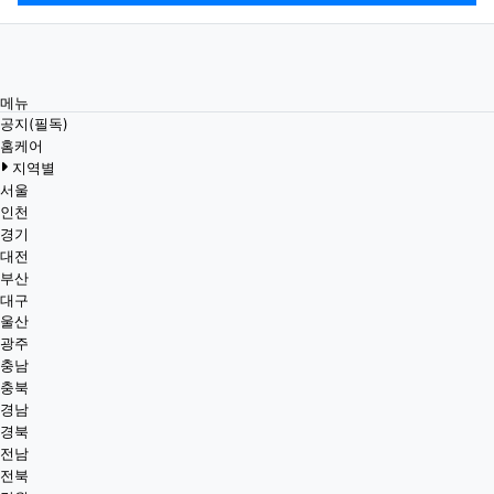
메뉴
공지(필독)
홈케어
지역별
서울
인천
경기
대전
부산
대구
울산
광주
충남
충북
경남
경북
전남
전북