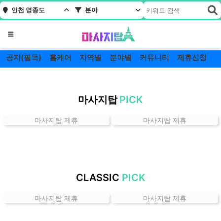
인천 영종도
분야
메뉴
공지(필독)
홈케어
지역별
분야별
커뮤니티
제휴신청
인
천
마사지탑
PICK
영
종
마사지탑 제휴
마사지탑 제휴
도
잘
하
는
곳
CLASSIC
PICK
가
격
마사지탑 제휴
마사지탑 제휴
위
치