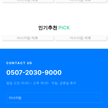
는
곳
가
격
위
인기추천
PICK
치
마사지탑 제휴
마사지탑 제휴
할
인
정
보
샵
CONTACT US
추
0507-2030-9000
천
평일 오전 10:00 ~ 오후 18:00
주말, 공휴일 휴무
마사지탑