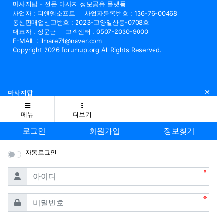
마사지탑 - 전문 마사지 정보공유 플랫폼
사업자 : 디앤엠소프트
사업자등록번호 : 136-76-00468
통신판매업신고번호 : 2023-고양일산동-0708호
대표자 : 장문근
고객센터 : 0507-2030-9000
E-MAIL : ilmare74@naver.com
Copyright 2026 forumup.org All Rights Reserved.
닫
마사지탑
메뉴
더보기
로그인
회원가입
정보찾기
자동로그인
필수
아이디
필수
비밀번호