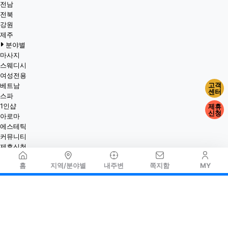
전남
전북
강원
제주
분야별
마사지
스웨디시
여성전용
고객
베트남
센터
스파
1인샵
제휴
신청
아로마
에스테틱
커뮤니티
제휴신청
홈
지역/분야별
내주변
쪽지함
MY