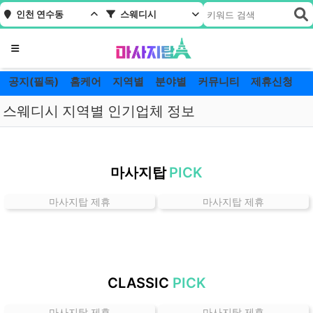
인천 연수동
스웨디시
메뉴
공지(필독)
홈케어
지역별
분야별
커뮤니티
제휴신청
스웨디시 지역별 인기업체 정보
인
천
마사지탑
PICK
연
수
마사지탑 제휴
마사지탑 제휴
동
스
웨
디
시
CLASSIC
PICK
잘
하
마사지탑 제휴
마사지탑 제휴