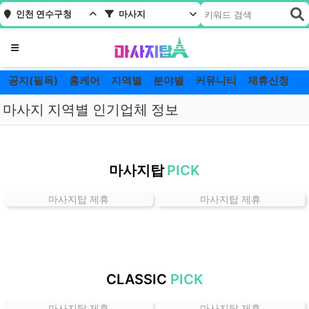
인천 연수구청
마사지
메뉴
공지(필독)
홈케어
지역별
분야별
커뮤니티
제휴신청
마사지 지역별 인기업체 정보
인
천
마사지탑
PICK
연
수
마사지탑 제휴
마사지탑 제휴
구
청
마
사
지
CLASSIC
PICK
잘
하
마사지탑 제휴
마사지탑 제휴