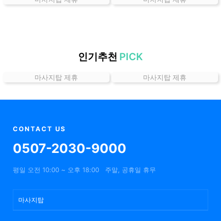
는
곳
가
격
위
인기추천
PICK
치
마사지탑 제휴
마사지탑 제휴
할
인
정
보
샵
CONTACT US
추
0507-2030-9000
천
평일 오전 10:00 ~ 오후 18:00
주말, 공휴일 휴무
마사지탑