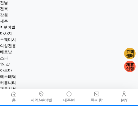
전남
전북
강원
제주
분야별
마사지
스웨디시
여성전용
고객
베트남
센터
스파
1인샵
제휴
신청
아로마
에스테틱
커뮤니티
제휴신청
홈
지역/분야별
내주변
쪽지함
MY