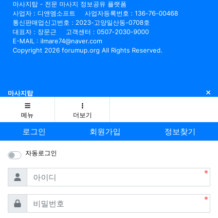
마사지탑 - 전문 마사지 정보공유 플랫폼
사업자 : 디앤엠소프트
사업자등록번호 : 136-76-00468
통신판매업신고번호 : 2023-고양일산동-0708호
대표자 : 장문근
고객센터 : 0507-2030-9000
E-MAIL : ilmare74@naver.com
Copyright 2026 forumup.org All Rights Reserved.
닫
마사지탑
메뉴
더보기
로그인
회원가입
정보찾기
자동로그인
필수
아이디
필수
비밀번호