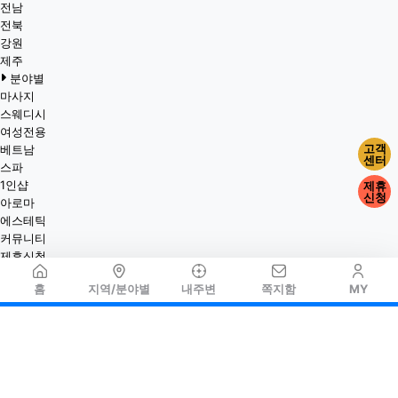
전남
전북
강원
제주
분야별
마사지
스웨디시
여성전용
고객
베트남
센터
스파
1인샵
제휴
신청
아로마
에스테틱
커뮤니티
제휴신청
홈
지역/분야별
내주변
쪽지함
MY