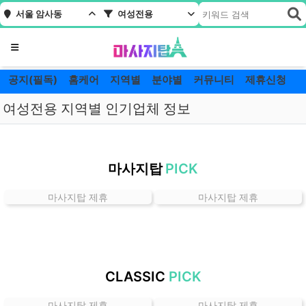
서울 암사동
여성전용
메뉴
공지(필독)
홈케어
지역별
분야별
커뮤니티
제휴신청
여성전용 지역별 인기업체 정보
서
울
마사지탑
PICK
암
사
마사지탑 제휴
마사지탑 제휴
동
여
성
전
용
CLASSIC
PICK
잘
하
마사지탑 제휴
마사지탑 제휴