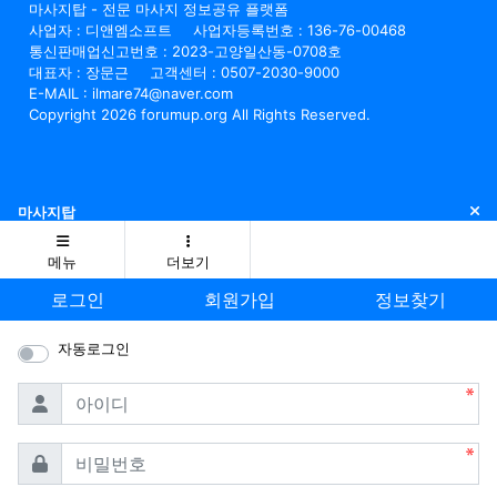
마사지탑 - 전문 마사지 정보공유 플랫폼
사업자 : 디앤엠소프트
사업자등록번호 : 136-76-00468
통신판매업신고번호 : 2023-고양일산동-0708호
대표자 : 장문근
고객센터 : 0507-2030-9000
E-MAIL : ilmare74@naver.com
Copyright 2026 forumup.org All Rights Reserved.
닫
마사지탑
메뉴
더보기
로그인
회원가입
정보찾기
자동로그인
필수
아이디
필수
비밀번호