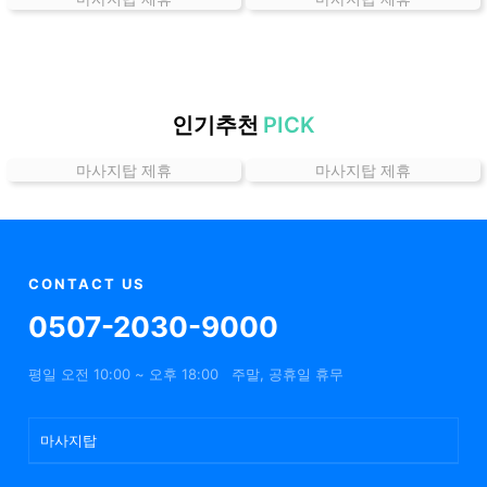
는
곳
가
격
위
인기추천
PICK
치
마사지탑 제휴
마사지탑 제휴
할
인
정
보
샵
CONTACT US
추
0507-2030-9000
천
평일 오전 10:00 ~ 오후 18:00
주말, 공휴일 휴무
마사지탑