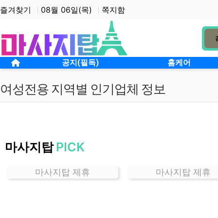
상단 네비
즐겨찾기
08월 06일(목)
쪽지함
메인 메뉴
홈으로
공지(필독)
홈케어
여성전용 지역별 인기업체 정보
서
울
마사지탑
PICK
방
학
동
마사지탑 제휴
마사지탑 제휴
여
성
전
용