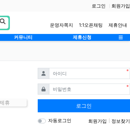
로그인
회원가입
운영자쪽지
1:1오픈채팅
제휴안내
사
커뮤니티
제휴신청
필수
아이디
필수
비밀번호
 제휴
로그인
자동로그인
회원가입
정보찾기