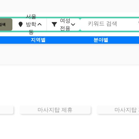
서울
여성
방학
검색
전용
동
지역별
분야별
마사지탑 제휴
마사지탑