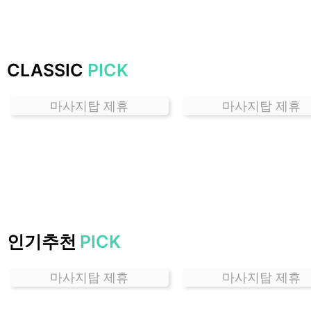
잘
하
는
곳
CLASSIC
PICK
가
격
마사지탑 제휴
마사지탑 제휴
위
치
할
인
정
보
샵
추
인기추천
PICK
천
마사지탑 제휴
마사지탑 제휴