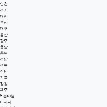
인천
경기
대전
부산
대구
울산
광주
충남
충북
경남
경북
전남
전북
강원
제주
분야별
마사지