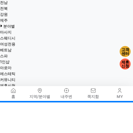
전남
전북
강원
제주
분야별
마사지
스웨디시
여성전용
고객
베트남
센터
스파
1인샵
제휴
신청
아로마
에스테틱
커뮤니티
제휴신청
홈
지역/분야별
내주변
쪽지함
MY