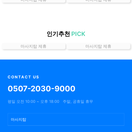
곳
가
격
위
치
인기추천
PICK
할
마사지탑 제휴
마사지탑 제휴
인
정
보
샵
추
CONTACT US
천
0507-2030-9000
평일 오전 10:00 ~ 오후 18:00
주말, 공휴일 휴무
마사지탑