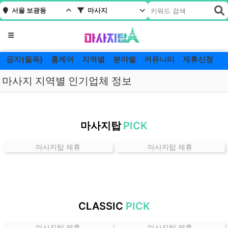
서울 보광동
마사지
메뉴
공지(필독)
홈케어
지역별
분야별
커뮤니티
제휴신청
마사지 지역별 인기업체 정보
서
울
마사지탑
PICK
보
광
마사지탑 제휴
마사지탑 제휴
동
마
사
지
잘
CLASSIC
PICK
하
는
마사지탑 제휴
마사지탑 제휴