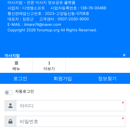
마사지탑 - 전문 마사지 정보공유 플랫폼
사업자 : 디앤엠소프트
사업자등록번호 : 136-76-00468
통신판매업신고번호 : 2023-고양일산동-0708호
대표자 : 장문근
고객센터 : 0507-2030-9000
E-MAIL : ilmare74@naver.com
Copyright 2026 forumup.org All Rights Reserved.
닫
마사지탑
메뉴
더보기
로그인
회원가입
정보찾기
자동로그인
필수
아이디
필수
비밀번호