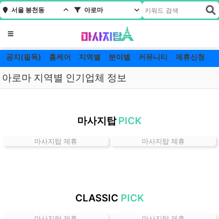
서울 봉천동
아로마
메뉴
공지(필독)
홈케어
지역별
분야별
커뮤니티
제휴신청
아로마 지역별 인기업체 정보
서
울
마사지탑
PICK
봉
천
마사지탑 제휴
마사지탑 제휴
동
아
로
마
잘
CLASSIC
PICK
하
는
마사지탑 제휴
마사지탑 제휴