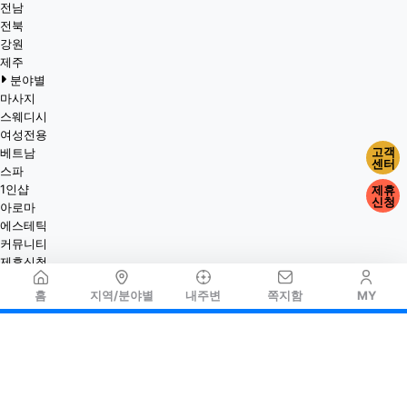
전남
전북
강원
제주
분야별
마사지
스웨디시
여성전용
고객
베트남
센터
스파
1인샵
제휴
신청
아로마
에스테틱
커뮤니티
제휴신청
홈
지역/분야별
내주변
쪽지함
MY