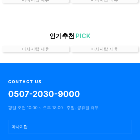
곳
가
격
위
치
인기추천
PICK
할
마사지탑 제휴
마사지탑 제휴
인
정
보
샵
추
CONTACT US
천
0507-2030-9000
평일 오전 10:00 ~ 오후 18:00
주말, 공휴일 휴무
마사지탑