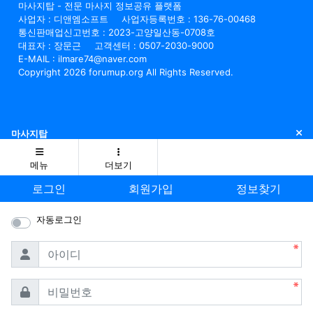
마사지탑 - 전문 마사지 정보공유 플랫폼
사업자 : 디앤엠소프트
사업자등록번호 : 136-76-00468
통신판매업신고번호 : 2023-고양일산동-0708호
대표자 : 장문근
고객센터 : 0507-2030-9000
E-MAIL : ilmare74@naver.com
Copyright 2026 forumup.org All Rights Reserved.
닫
마사지탑
메뉴
더보기
로그인
회원가입
정보찾기
자동로그인
필수
아이디
필수
비밀번호