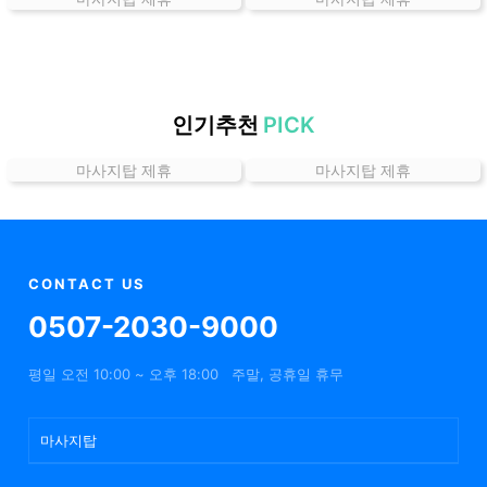
곳
가
격
위
치
인기추천
PICK
할
마사지탑 제휴
마사지탑 제휴
인
정
보
샵
추
CONTACT US
천
0507-2030-9000
평일 오전 10:00 ~ 오후 18:00
주말, 공휴일 휴무
마사지탑