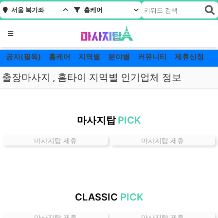
서울 북가좌
홈케어
메뉴
공지(필독)
홈케어
지역별
분야별
커뮤니티
제휴신청
출장마사지 , 홈타이 지역별 인기업체 정보
서
울
마사지탑
PICK
북
가
마사지탑 제휴
마사지탑 제휴
좌
홈
케
어
잘
CLASSIC
PICK
하
는
마사지탑 제휴
마사지탑 제휴