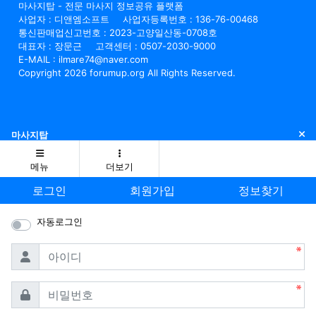
마사지탑 - 전문 마사지 정보공유 플랫폼
사업자 : 디앤엠소프트
사업자등록번호 : 136-76-00468
통신판매업신고번호 : 2023-고양일산동-0708호
대표자 : 장문근
고객센터 : 0507-2030-9000
E-MAIL : ilmare74@naver.com
Copyright 2026 forumup.org All Rights Reserved.
닫
마사지탑
메뉴
더보기
로그인
회원가입
정보찾기
자동로그인
필수
아이디
필수
비밀번호