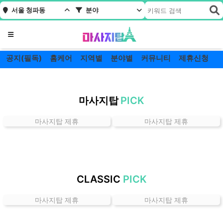
서울 청파동
분야
메뉴
공지(필독)
홈케어
지역별
분야별
커뮤니티
제휴신청
서
울
마사지탑
PICK
청
파
마사지탑 제휴
마사지탑 제휴
동
잘
하
는
곳
CLASSIC
PICK
가
격
마사지탑 제휴
마사지탑 제휴
위
치