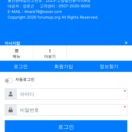
통신판매업신고번호 : 2023-고양일산동-0708호
대표자 : 장문근
고객센터 : 0507-2030-9000
E-MAIL : ilmare74@naver.com
Copyright 2026 forumup.org All Rights Reserved.
닫
마사지탑
메뉴
더보기
로그인
회원가입
정보찾기
자동로그인
필수
아이디
필수
비밀번호
로그인