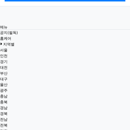
메뉴
공지(필독)
홈케어
지역별
서울
인천
경기
대전
부산
대구
울산
광주
충남
충북
경남
경북
전남
전북