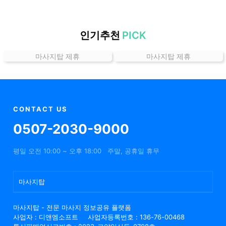
할
인
정
인기추천
PICK
보
마사지탑 제휴
마사지탑 제휴
샵
추
천
CONTACT US
0507-2030-9000
평일 오전 10:00 ~ 오후 18:00
주말, 공휴일 휴무
마사지탑
마사지탑 - 전문 마사지 정보공유 플랫폼
사업자 : 디앤엠소프트
사업자등록번호 : 136-76-00468