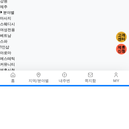
강원
제주
분야별
마사지
스웨디시
여성전용
고객
베트남
센터
스파
1인샵
제휴
신청
아로마
에스테틱
커뮤니티
제휴신청
홈
지역/분야별
내주변
쪽지함
MY