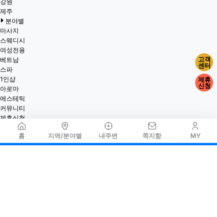
강원
제주
분야별
마사지
스웨디시
여성전용
고객
베트남
센터
스파
1인샵
제휴
신청
아로마
에스테틱
커뮤니티
제휴신청
홈
지역/분야별
내주변
쪽지함
MY