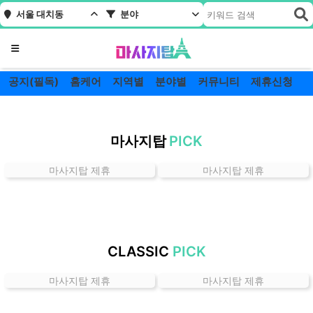
서울 대치동
분야
메뉴
공지(필독)
홈케어
지역별
분야별
커뮤니티
제휴신청
서
울
마사지탑
PICK
대
치
마사지탑 제휴
마사지탑 제휴
동
잘
하
는
곳
CLASSIC
PICK
가
격
마사지탑 제휴
마사지탑 제휴
위
치