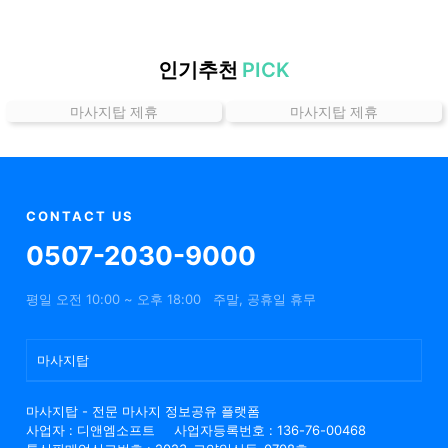
할
인
정
인기추천
PICK
보
마사지탑 제휴
마사지탑 제휴
샵
추
천
CONTACT US
0507-2030-9000
평일 오전 10:00 ~ 오후 18:00
주말, 공휴일 휴무
마사지탑
마사지탑 - 전문 마사지 정보공유 플랫폼
사업자 : 디앤엠소프트
사업자등록번호 : 136-76-00468