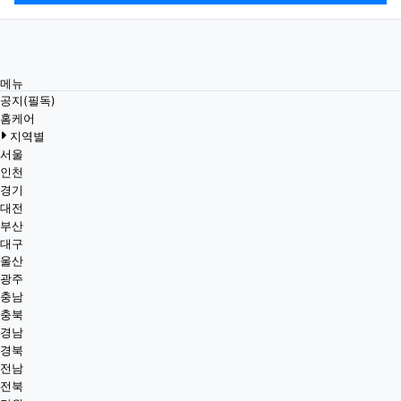
메뉴
공지(필독)
홈케어
지역별
서울
인천
경기
대전
부산
대구
울산
광주
충남
충북
경남
경북
전남
전북