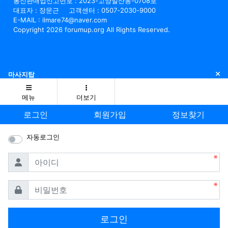
통신판매업신고번호 : 2023-고양일산동-0708호
대표자 : 장문근
고객센터 : 0507-2030-9000
E-MAIL : ilmare74@naver.com
Copyright 2026 forumup.org All Rights Reserved.
닫
마사지탑
메뉴
더보기
로그인
회원가입
정보찾기
자동로그인
필수
아이디
필수
비밀번호
로그인