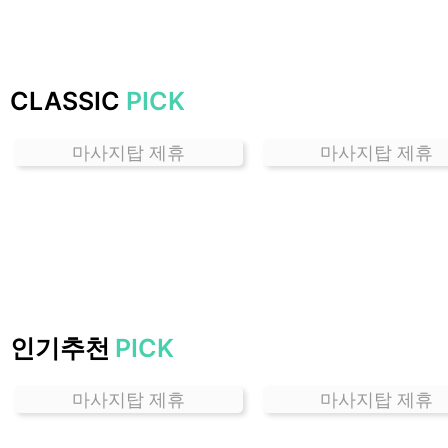
가
격
위
치
CLASSIC
PICK
할
인
마사지탑 제휴
마사지탑 제휴
정
보
샵
추
천
인기추천
PICK
마사지탑 제휴
마사지탑 제휴