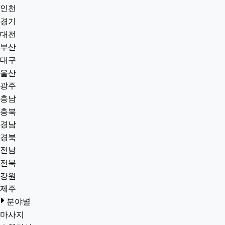
인천
경기
대전
부산
대구
울산
광주
충남
충북
경남
경북
전남
전북
강원
제주
분야별
마사지