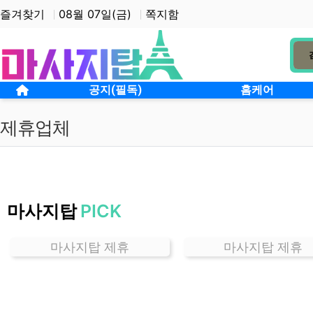
상단 네비
즐겨찾기
08월 07일(금)
쪽지함
메인 메뉴
홈으로
공지(필독)
홈케어
제휴업체
서
울
마사지탑
PICK
대
흥
동
마사지탑 제휴
마사지탑 제휴
잘
하
는
곳