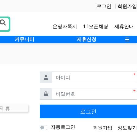
로그인
회원가입
운영자쪽지
1:1오픈채팅
제휴안내
사
커뮤니티
제휴신청
필수
아이디
필수
비밀번호
 제휴
로그인
자동로그인
회원가입
정보찾기