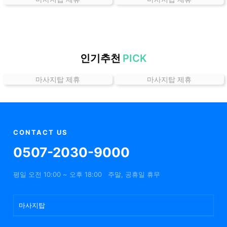
는
곳
가
격
위
인기추천
PICK
치
마사지탑 제휴
마사지탑 제휴
할
인
정
보
샵
CONTACT US
추
0507-2030-9000
천
평일 오전 10:00 ~ 오후 18:00
주말, 공휴일 휴무
마사지탑