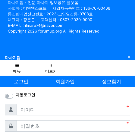
마사지탑 - 전문 마사지 정보공유 플랫폼
사업자 : 디앤엠소프트
사업자등록번호 : 136-76-00468
통신판매업신고번호 : 2023-고양일산동-0708호
대표자 : 장문근
고객센터 : 0507-2030-9000
E-MAIL : ilmare74@naver.com
Copyright 2026 forumup.org All Rights Reserved.
닫
마사지탑
메뉴
더보기
로그인
회원가입
정보찾기
자동로그인
필수
아이디
필수
비밀번호