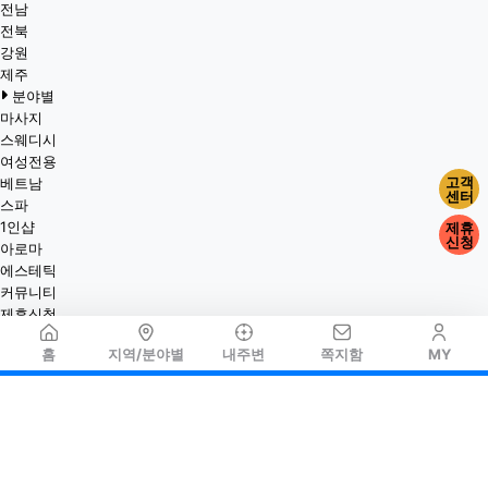
전남
전북
강원
제주
분야별
마사지
스웨디시
여성전용
고객
베트남
센터
스파
1인샵
제휴
신청
아로마
에스테틱
커뮤니티
제휴신청
홈
지역/분야별
내주변
쪽지함
MY