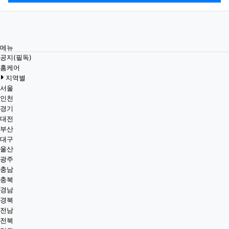
메뉴
공지(필독)
홈케어
지역별
서울
인천
경기
대전
부산
대구
울산
광주
충남
충북
경남
경북
전남
전북