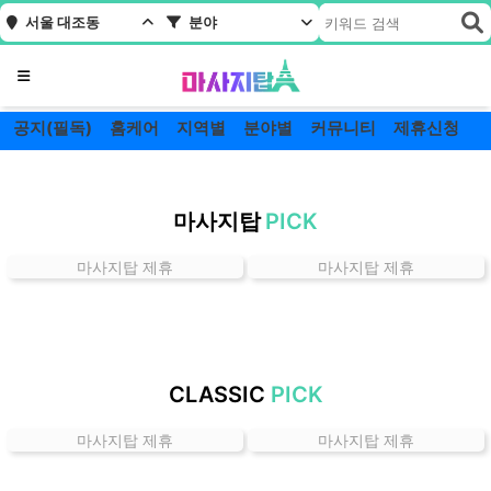
서울 대조동
분야
메뉴
공지(필독)
홈케어
지역별
분야별
커뮤니티
제휴신청
서
울
마사지탑
PICK
대
조
마사지탑 제휴
마사지탑 제휴
동
잘
하
는
곳
CLASSIC
PICK
가
격
마사지탑 제휴
마사지탑 제휴
위
치