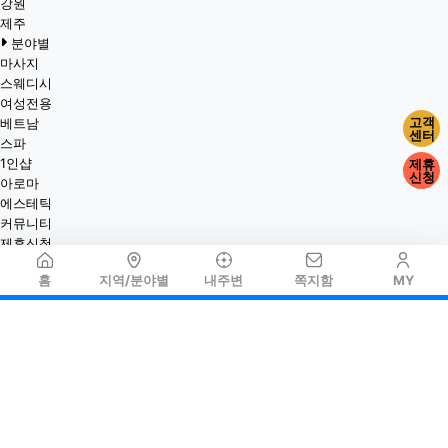
강원
제주
분야별
마사지
스웨디시
여성전용
고객
베트남
센터
스파
1인샵
제휴
신청
아로마
에스테틱
커뮤니티
제휴신청
홈
지역/분야별
내주변
쪽지함
MY