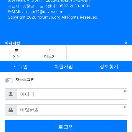
통신판매업신고번호 : 2023-고양일산동-0708호
대표자 : 장문근
고객센터 : 0507-2030-9000
E-MAIL : ilmare74@naver.com
Copyright 2026 forumup.org All Rights Reserved.
닫
마사지탑
메뉴
더보기
로그인
회원가입
정보찾기
자동로그인
필수
아이디
필수
비밀번호
로그인