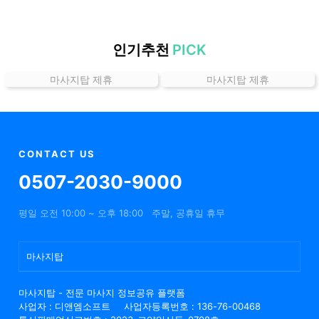
할
인
정
인기추천
PICK
보
마사지탑 제휴
마사지탑 제휴
샵
추
천
CONTACT US
0507-2030-9000
평일 오전 10:00 ~ 오후 18:00
주말, 공휴일 휴무
마사지탑
마사지탑 - 전문 마사지 정보공유 플랫폼
사업자 : 디앤엠소프트
사업자등록번호 : 136-76-00468