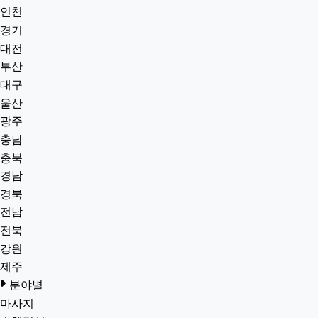
인천
경기
대전
부산
대구
울산
광주
충남
충북
경남
경북
전남
전북
강원
제주
분야별
마사지