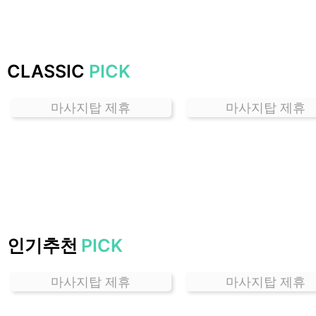
가
격
위
치
CLASSIC
PICK
할
인
마사지탑 제휴
마사지탑 제휴
정
보
샵
추
천
인기추천
PICK
마사지탑 제휴
마사지탑 제휴