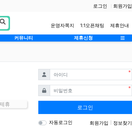
로그인
회원가입
운영자쪽지
1:1오픈채팅
제휴안내
사
커뮤니티
제휴신청
필수
아이디
필수
비밀번호
 제휴
로그인
자동로그인
회원가입
정보찾기