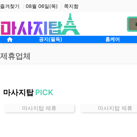
상단 네비
즐겨찾기
08월 06일(목)
쪽지함
메인 메뉴
홈으로
공지(필독)
홈케어
제휴업체
서
울
마사지탑
PICK
당
고
개
마사지탑 제휴
마사지탑 제휴
잘
하
는
곳