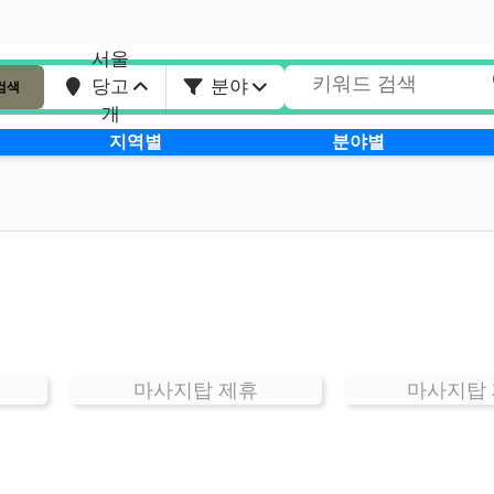
서울
당고
분야
검색
개
지역별
분야별
마사지탑 제휴
마사지탑