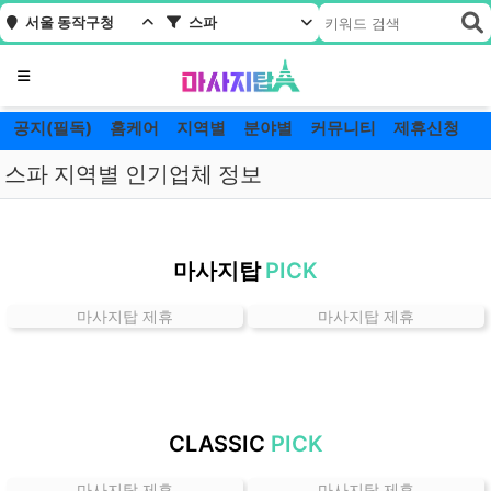
서울 동작구청
스파
메뉴
공지(필독)
홈케어
지역별
분야별
커뮤니티
제휴신청
스파 지역별 인기업체 정보
서
울
마사지탑
PICK
동
작
마사지탑 제휴
마사지탑 제휴
구
청
스
파
잘
CLASSIC
PICK
하
는
마사지탑 제휴
마사지탑 제휴