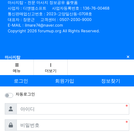
마사지탑 - 전문 마사지 정보공유 플랫폼
사업자 : 디앤엠소프트
사업자등록번호 : 136-76-00468
통신판매업신고번호 : 2023-고양일산동-0708호
대표자 : 장문근
고객센터 : 0507-2030-9000
E-MAIL : ilmare74@naver.com
Copyright 2026 forumup.org All Rights Reserved.
닫
마사지탑
메뉴
더보기
로그인
회원가입
정보찾기
자동로그인
필수
아이디
필수
비밀번호