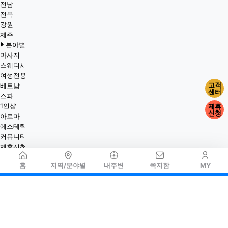
전남
전북
강원
제주
분야별
마사지
스웨디시
여성전용
고객
베트남
센터
스파
1인샵
제휴
신청
아로마
에스테틱
커뮤니티
제휴신청
홈
지역/분야별
내주변
쪽지함
MY