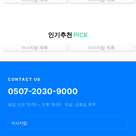
곳
가
격
위
치
인기추천
PICK
할
마사지탑 제휴
마사지탑 제휴
인
정
보
샵
추
CONTACT US
천
0507-2030-9000
평일 오전 10:00 ~ 오후 18:00
주말, 공휴일 휴무
마사지탑