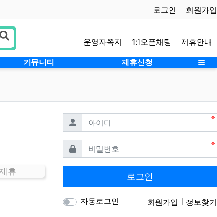
로그인
회원가입
운영자쪽지
1:1오픈채팅
제휴안내
사
커뮤니티
제휴신청
필수
아이디
필수
비밀번호
 제휴
로그인
자동로그인
회원가입
정보찾기