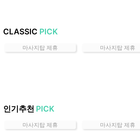
잘
하
는
곳
CLASSIC
PICK
가
격
마사지탑 제휴
마사지탑 제휴
위
치
할
인
정
보
샵
추
인기추천
PICK
천
마사지탑 제휴
마사지탑 제휴