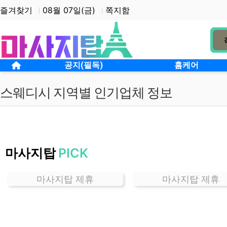
상단 네비
즐겨찾기
08월 07일(금)
쪽지함
메인 메뉴
홈으로
공지(필독)
홈케어
스웨디시 지역별 인기업체 정보
서
울
마사지탑
PICK
응
암
동
마사지탑 제휴
마사지탑 제휴
스
웨
디
시