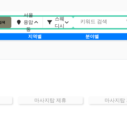
서울
스웨
응암
검색
디시
동
지역별
분야별
마사지탑 제휴
마사지탑