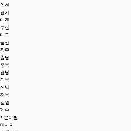
인천
경기
대전
부산
대구
울산
광주
충남
충북
경남
경북
전남
전북
강원
제주
분야별
마사지