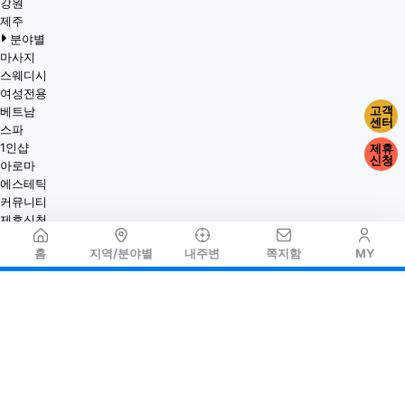
강원
제주
분야별
마사지
스웨디시
여성전용
고객
베트남
센터
스파
1인샵
제휴
신청
아로마
에스테틱
커뮤니티
제휴신청
홈
지역/분야별
내주변
쪽지함
MY