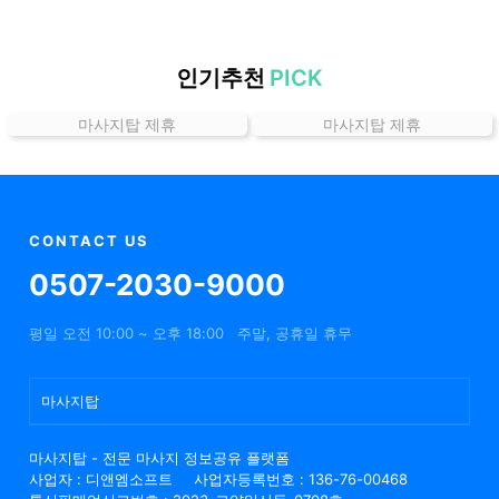
할
인
정
인기추천
PICK
보
마사지탑 제휴
마사지탑 제휴
샵
추
천
CONTACT US
0507-2030-9000
평일 오전 10:00 ~ 오후 18:00
주말, 공휴일 휴무
마사지탑
마사지탑 - 전문 마사지 정보공유 플랫폼
사업자 : 디앤엠소프트
사업자등록번호 : 136-76-00468