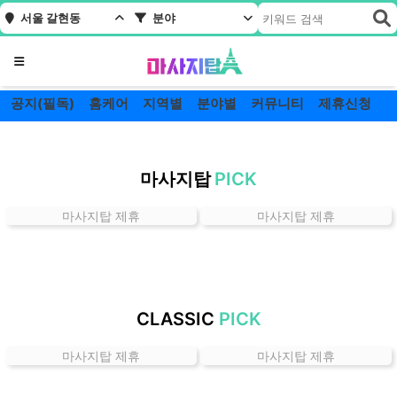
서울 갈현동
분야
메뉴
공지(필독)
홈케어
지역별
분야별
커뮤니티
제휴신청
서
울
마사지탑
PICK
갈
현
마사지탑 제휴
마사지탑 제휴
동
잘
하
는
곳
CLASSIC
PICK
가
격
마사지탑 제휴
마사지탑 제휴
위
치