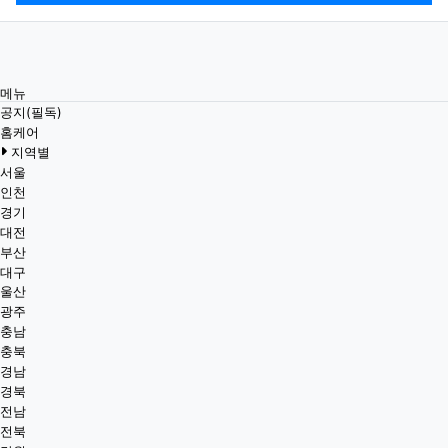
메뉴
공지(필독)
홈케어
지역별
서울
인천
경기
대전
부산
대구
울산
광주
충남
충북
경남
경북
전남
전북