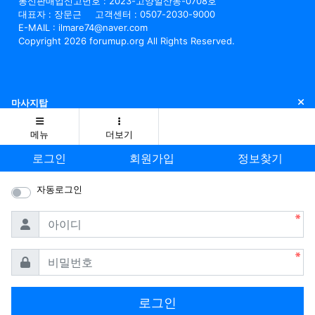
통신판매업신고번호 : 2023-고양일산동-0708호
대표자 : 장문근
고객센터 : 0507-2030-9000
E-MAIL : ilmare74@naver.com
Copyright 2026 forumup.org All Rights Reserved.
닫
마사지탑
메뉴
더보기
로그인
회원가입
정보찾기
자동로그인
필수
아이디
필수
비밀번호
로그인