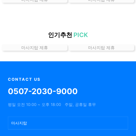
곳
가
격
위
치
인기추천
PICK
할
마사지탑 제휴
마사지탑 제휴
인
정
보
샵
추
CONTACT US
천
0507-2030-9000
평일 오전 10:00 ~ 오후 18:00
주말, 공휴일 휴무
마사지탑