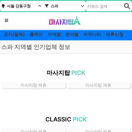
서울 강동구청
스파
메뉴
공지(필독)
홈케어
지역별
분야별
커뮤니티
제휴신청
스파 지역별 인기업체 정보
서
울
마사지탑
PICK
강
동
마사지탑 제휴
마사지탑 제휴
구
청
스
파
잘
CLASSIC
PICK
하
는
마사지탑 제휴
마사지탑 제휴