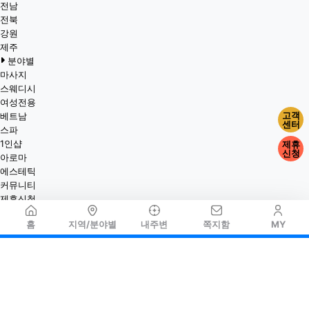
전남
전북
강원
제주
분야별
마사지
스웨디시
여성전용
고객
베트남
센터
스파
1인샵
제휴
신청
아로마
에스테틱
커뮤니티
제휴신청
홈
지역/분야별
내주변
쪽지함
MY