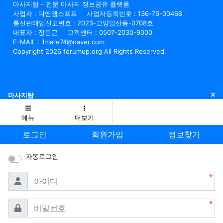
마사지탑 - 전문 마사지 정보공유 플랫폼
사업자 : 디앤엠소프트
사업자등록번호 : 136-76-00468
통신판매업신고번호 : 2023-고양일산동-0708호
대표자 : 장문근
고객센터 : 0507-2030-9000
E-MAIL : ilmare74@naver.com
Copyright 2026 forumup.org All Rights Reserved.
닫
마사지탑
메뉴
더보기
로그인
회원가입
정보찾기
자동로그인
필수
아이디
필수
비밀번호