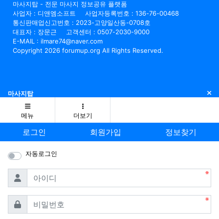
마사지탑 - 전문 마사지 정보공유 플랫폼
사업자 : 디앤엠소프트
사업자등록번호 : 136-76-00468
통신판매업신고번호 : 2023-고양일산동-0708호
대표자 : 장문근
고객센터 : 0507-2030-9000
E-MAIL : ilmare74@naver.com
Copyright 2026 forumup.org All Rights Reserved.
닫
마사지탑
메뉴
더보기
로그인
회원가입
정보찾기
자동로그인
필수
아이디
필수
비밀번호