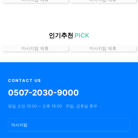
곳
가
격
위
치
인기추천
PICK
할
마사지탑 제휴
마사지탑 제휴
인
정
보
샵
추
CONTACT US
천
0507-2030-9000
평일 오전 10:00 ~ 오후 18:00
주말, 공휴일 휴무
마사지탑