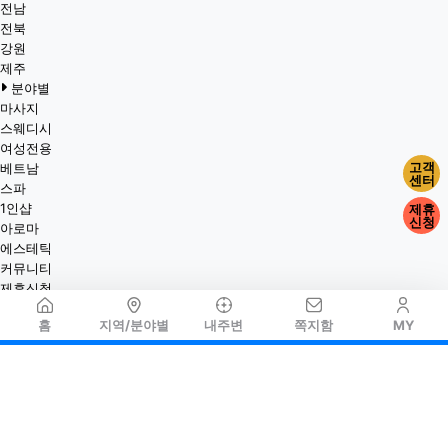
전남
전북
강원
제주
분야별
마사지
스웨디시
여성전용
고객
베트남
센터
스파
1인샵
제휴
신청
아로마
에스테틱
커뮤니티
제휴신청
홈
지역/분야별
내주변
쪽지함
MY