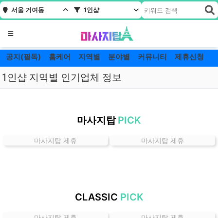
서울 거여동
1인샵
메뉴
공지(필독)
홈케어
지역별
분야별
커뮤니티
제휴신청
1인샵 지역별 인기업체 정보
서
울
마사지탑
PICK
거
여
마사지탑 제휴
마사지탑 제휴
동
1
인
샵
잘
CLASSIC
PICK
하
는
마사지탑 제휴
마사지탑 제휴