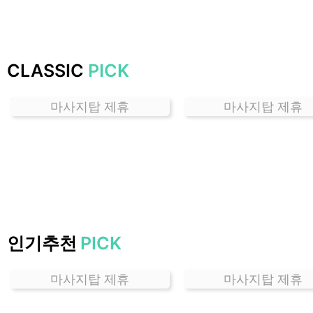
잘
하
는
곳
CLASSIC
PICK
가
격
마사지탑 제휴
마사지탑 제휴
위
치
할
인
정
보
샵
추
인기추천
PICK
천
마사지탑 제휴
마사지탑 제휴