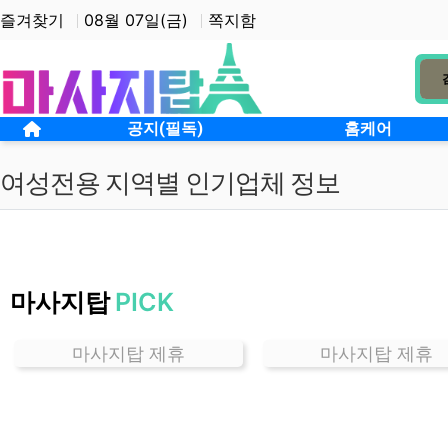
상단 네비
즐겨찾기
08월 07일(금)
쪽지함
메인 메뉴
홈으로
공지(필독)
홈케어
여성전용 지역별 인기업체 정보
서
울
마사지탑
PICK
금
호
동
마사지탑 제휴
마사지탑 제휴
여
성
전
용