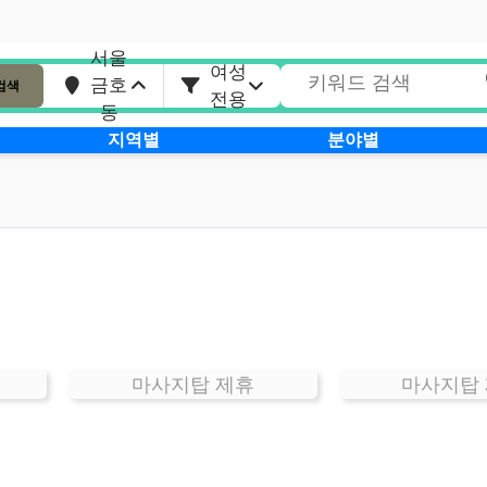
서울
여성
금호
검색
전용
동
지역별
분야별
마사지탑 제휴
마사지탑