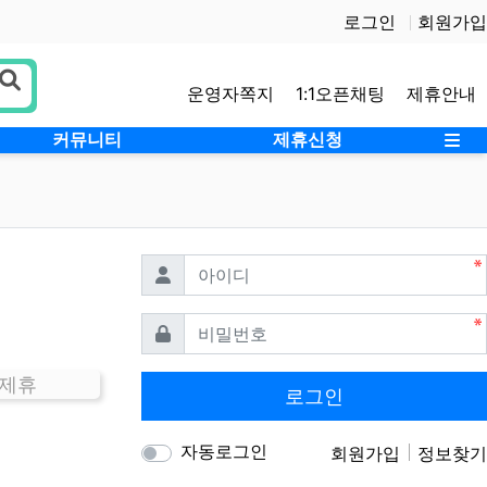
로그인
회원가입
운영자쪽지
1:1오픈채팅
제휴안내
사
커뮤니티
제휴신청
필수
아이디
필수
비밀번호
 제휴
로그인
자동로그인
회원가입
정보찾기