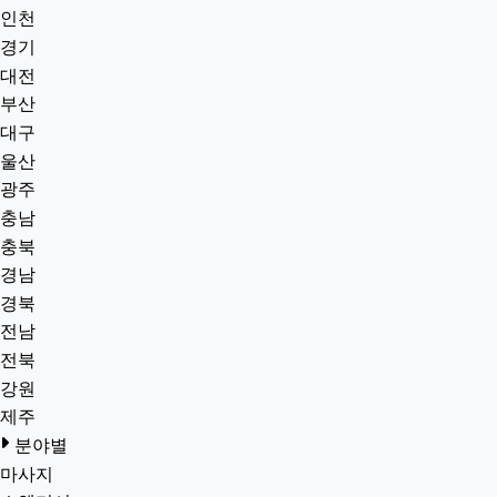
인천
경기
대전
부산
대구
울산
광주
충남
충북
경남
경북
전남
전북
강원
제주
분야별
마사지