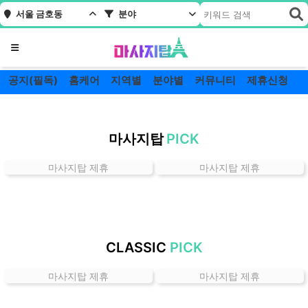
서울 금호동
분야
메뉴
공지(필독)
홈케어
지역별
분야별
커뮤니티
제휴신청
서
울
마사지탑
PICK
금
호
마사지탑 제휴
마사지탑 제휴
동
잘
하
는
곳
CLASSIC
PICK
가
격
마사지탑 제휴
마사지탑 제휴
위
치