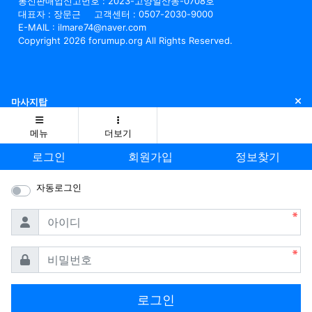
통신판매업신고번호 : 2023-고양일산동-0708호
대표자 : 장문근
고객센터 : 0507-2030-9000
E-MAIL : ilmare74@naver.com
Copyright 2026 forumup.org All Rights Reserved.
닫
마사지탑
메뉴
더보기
로그인
회원가입
정보찾기
자동로그인
필수
아이디
필수
비밀번호
로그인