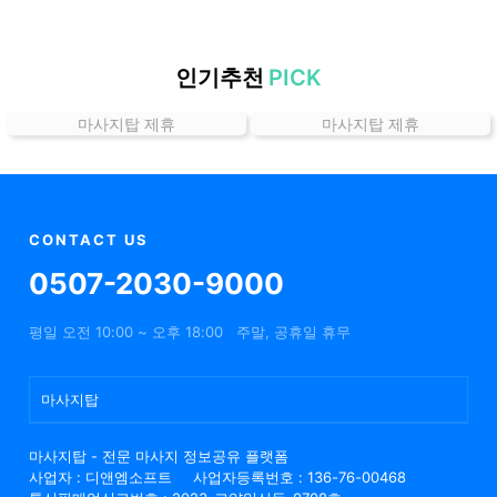
할
인
정
인기추천
PICK
보
마사지탑 제휴
마사지탑 제휴
샵
추
천
CONTACT US
0507-2030-9000
평일 오전 10:00 ~ 오후 18:00
주말, 공휴일 휴무
마사지탑
마사지탑 - 전문 마사지 정보공유 플랫폼
사업자 : 디앤엠소프트
사업자등록번호 : 136-76-00468