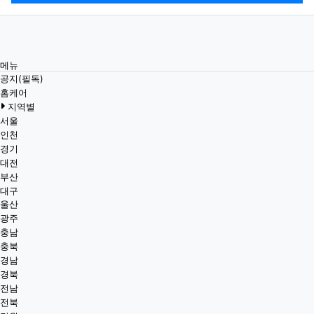
메뉴
공지(필독)
홈케어
지역별
서울
인천
경기
대전
부산
대구
울산
광주
충남
충북
경남
경북
전남
전북