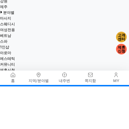
강원
제주
분야별
마사지
스웨디시
여성전용
고객
베트남
센터
스파
1인샵
제휴
신청
아로마
에스테틱
커뮤니티
제휴신청
홈
지역/분야별
내주변
쪽지함
MY