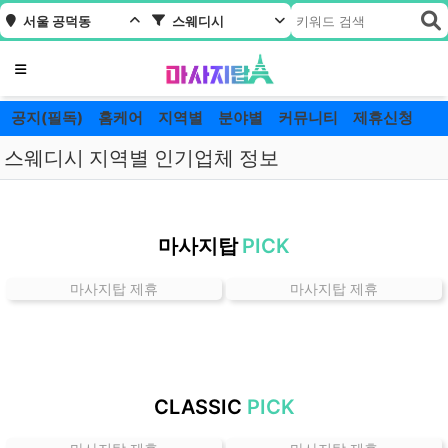
서울 공덕동
스웨디시
메뉴
공지(필독)
홈케어
지역별
분야별
커뮤니티
제휴신청
스웨디시 지역별 인기업체 정보
서
울
마사지탑
PICK
공
덕
마사지탑 제휴
마사지탑 제휴
동
스
웨
디
시
CLASSIC
PICK
잘
하