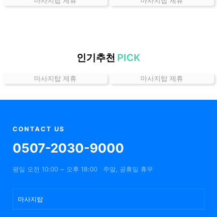
마사지탑 제휴
마사지탑 제휴
는
곳
가
격
위
인기추천
PICK
치
할
마사지탑 제휴
마사지탑 제휴
인
정
보
샵
CONTACT US
추
0507-2030-9000
천
평일 오전 10:00 ~ 오후 18:00
주말, 공휴일 휴무
마사지탑