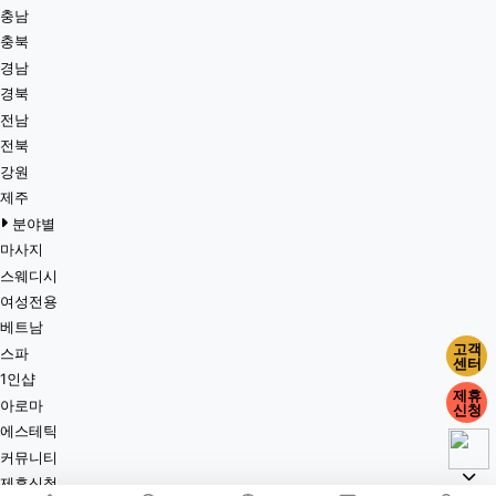
충남
충북
경남
경북
전남
전북
강원
제주
분야별
마사지
스웨디시
여성전용
베트남
고객
스파
센터
1인샵
제휴
아로마
신청
에스테틱
커뮤니티
제휴신청