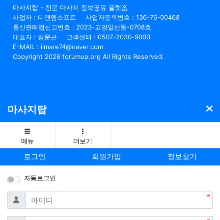
마사지탑 - 전문 마사지 정보공유 플랫폼
사업자 : 디앤엠소프트
사업자등록번호 : 136-76-00468
통신판매업신고번호 : 2023-고양일산동-0708호
대표자 : 장문근
고객센터 : 0507-2030-9000
E-MAIL : ilmare74@naver.com
Copyright 2026 forumup.org All Rights Reserved.
마사지탑
메뉴
더보기
로그인
회원가입
정보찾기
자동로그인
필수
아이디