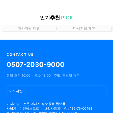
할
인
정
인기추천
PICK
보
마사지탑 제휴
마사지탑 제휴
샵
추
천
CONTACT US
0507-2030-9000
평일 오전 10:00 ~ 오후 18:00
주말, 공휴일 휴무
마사지탑
마사지탑 - 전문 마사지 정보공유 플랫폼
사업자 : 디앤엠소프트
사업자등록번호 : 136-76-00468