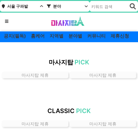
서울 구파발
분야
메뉴
공지(필독)
홈케어
지역별
분야별
커뮤니티
제휴신청
서
울
마사지탑
PICK
구
파
마사지탑 제휴
마사지탑 제휴
발
잘
하
는
곳
CLASSIC
PICK
가
격
마사지탑 제휴
마사지탑 제휴
위
치