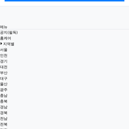
메뉴
공지(필독)
홈케어
지역별
서울
인천
경기
대전
부산
대구
울산
광주
충남
충북
경남
경북
전남
전북