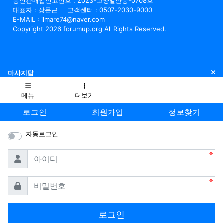
통신판매업신고번호 : 2023-고양일산동-0708호
대표자 : 장문근
고객센터 : 0507-2030-9000
E-MAIL : ilmare74@naver.com
Copyright 2026 forumup.org All Rights Reserved.
닫
마사지탑
메뉴
더보기
로그인
회원가입
정보찾기
자동로그인
필수
아이디
필수
비밀번호
로그인