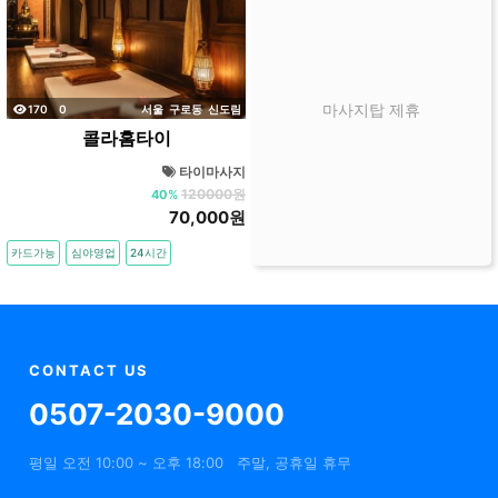
조회
댓글
마사지탑 제휴
170
0
서울
구로동
신도림
콜라홈타이
타이마사지
120000원
40%
70,000원
카드가능
심야영업
24시간
CONTACT US
0507-2030-9000
평일 오전 10:00 ~ 오후 18:00
주말, 공휴일 휴무