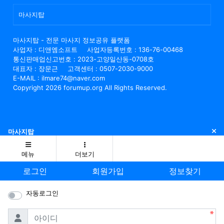
마사지탑
마사지탑 - 전문 마사지 정보공유 플랫폼
사업자 : 디앤엠소프트
사업자등록번호 : 136-76-00468
통신판매업신고번호 : 2023-고양일산동-0708호
대표자 : 장문근
고객센터 : 0507-2030-9000
E-MAIL : ilmare74@naver.com
Copyright 2026 forumup.org All Rights Reserved.
닫
마사지탑
메뉴
더보기
로그인
회원가입
정보찾기
자동로그인
필수
아이디