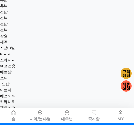
충남
충북
경남
경북
전남
전북
강원
제주
분야별
마사지
스웨디시
여성전용
고객
베트남
센터
스파
1인샵
제휴
신청
아로마
에스테틱
커뮤니티
제휴신청
홈
지역/분야별
내주변
쪽지함
MY