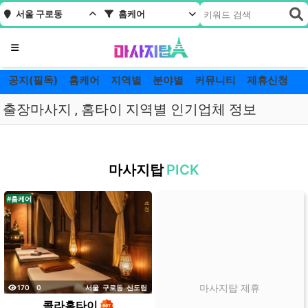
서울 구로동
홈케어
메뉴
공지(필독)
홈케어
지역별
분야별
커뮤니티
제휴신청
출장마사지 , 홈타이 지역별 인기업체 정보
서
울
마사지탑
PICK
구
로
#홈케어
동
홈
케
어
잘
하
조회
댓글
마사지탑 제휴
170
0
서울
구로동
신도림
는
콜라홈타이