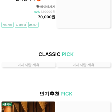
곳
타이마사지
가
120000원
40%
격
70,000원
위
카드가능
심야영업
24시간
치
할
인
정
보
CLASSIC
PICK
샵
추
마사지탑 제휴
마사지탑 제휴
천
인기추천
PICK
#홈케어