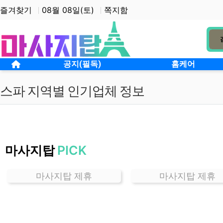
상단 네비
즐겨찾기
08월 08일(토)
쪽지함
메인 메뉴
홈으로
공지(필독)
홈케어
스파 지역별 인기업체 정보
서
울
마사지탑
PICK
광
화
문
마사지탑 제휴
마사지탑 제휴
스
파
잘
하