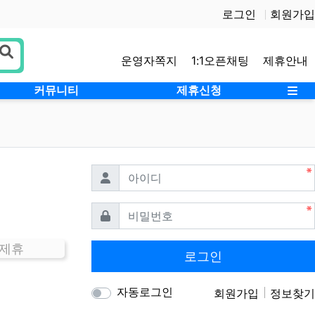
로그인
회원가입
운영자쪽지
1:1오픈채팅
제휴안내
사
커뮤니티
제휴신청
필수
아이디
필수
비밀번호
 제휴
로그인
자동로그인
회원가입
정보찾기