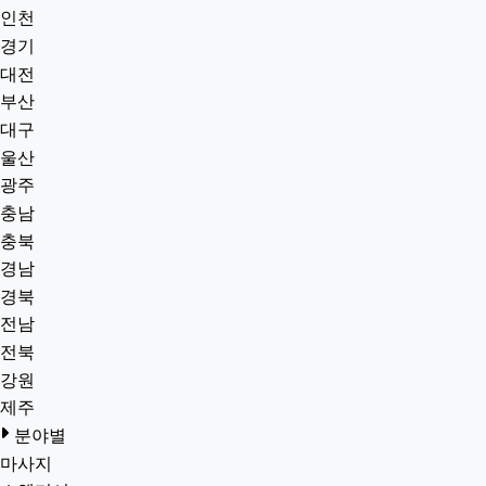
인천
경기
대전
부산
대구
울산
광주
충남
충북
경남
경북
전남
전북
강원
제주
분야별
마사지