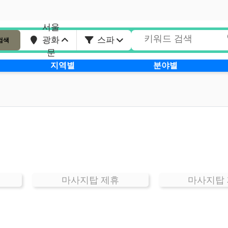
서울
광화
스파
검색
문
지역별
분야별
마사지탑 제휴
마사지탑