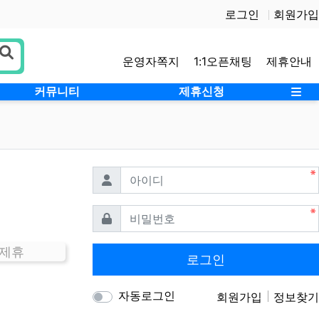
로그인
회원가입
운영자쪽지
1:1오픈채팅
제휴안내
사
커뮤니티
제휴신청
필수
아이디
필수
비밀번호
 제휴
로그인
자동로그인
회원가입
정보찾기