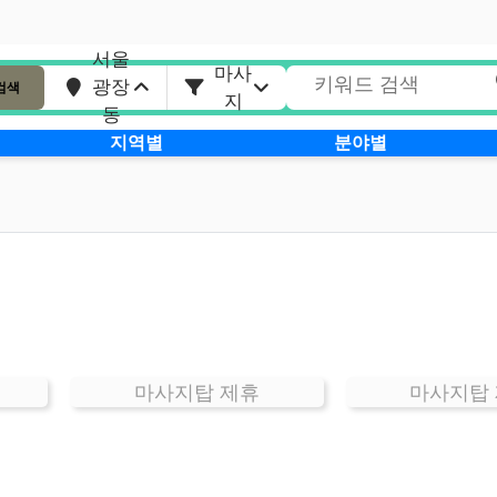
서울
마사
광장
검색
지
동
지역별
분야별
마사지탑 제휴
마사지탑