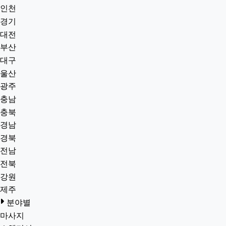
인천
경기
대전
부산
대구
울산
광주
충남
충북
경남
경북
전남
전북
강원
제주
분야별
마사지