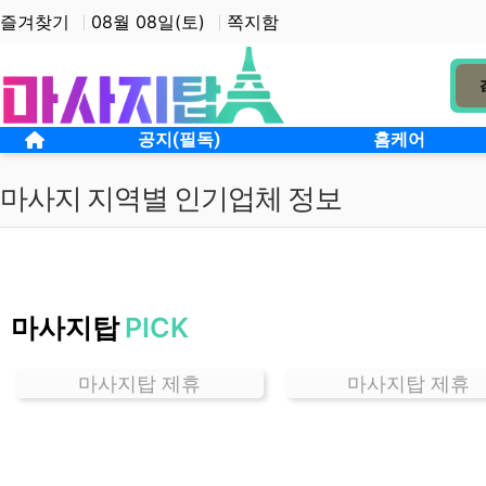
상단 네비
즐겨찾기
08월 08일(토)
쪽지함
메인 메뉴
홈으로
공지(필독)
홈케어
마사지 지역별 인기업체 정보
서
울
마사지탑
PICK
광
장
동
마사지탑 제휴
마사지탑 제휴
마
사
지
잘