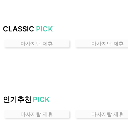
하
는
곳
가
CLASSIC
PICK
격
위
마사지탑 제휴
마사지탑 제휴
치
할
인
정
보
샵
추
천
인기추천
PICK
마사지탑 제휴
마사지탑 제휴