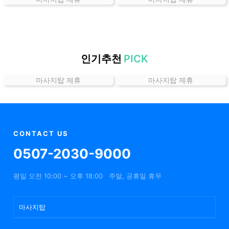
곳
가
격
위
치
인기추천
PICK
할
마사지탑 제휴
마사지탑 제휴
인
정
보
샵
추
CONTACT US
천
0507-2030-9000
평일 오전 10:00 ~ 오후 18:00
주말, 공휴일 휴무
마사지탑