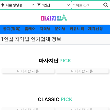
서울 행당동
1인샵
메뉴
공지(필독)
홈케어
지역별
분야별
커뮤니티
제휴신청
1인샵 지역별 인기업체 정보
서
울
마사지탑
PICK
행
당
마사지탑 제휴
마사지탑 제휴
동
1
인
샵
잘
CLASSIC
PICK
하
는
마사지탑 제휴
마사지탑 제휴