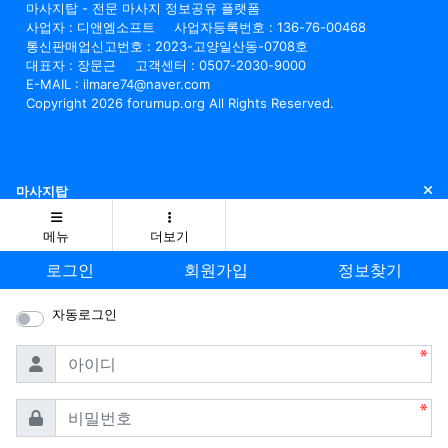
마사지탑 - 전문 마사지 정보공유 플랫폼
사업자 : 디앤엠소프트
사업자등록번호 : 136-76-00468
통신판매업신고번호 : 2023-고양일산동-0708호
대표자 : 장문근
고객센터 : 0507-2030-9000
E-MAIL : ilmare74@naver.com
Copyright 2026 forumup.org All Rights Reserved.
닫
마사지탑
메뉴
더보기
로그인
회원가입
정보찾기
자동로그인
필수
아이디
필수
비밀번호