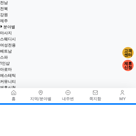
전남
전북
강원
제주
분야별
마사지
스웨디시
여성전용
고객
베트남
센터
스파
1인샵
제휴
신청
아로마
에스테틱
커뮤니티
제휴신청
홈
지역/분야별
내주변
쪽지함
MY