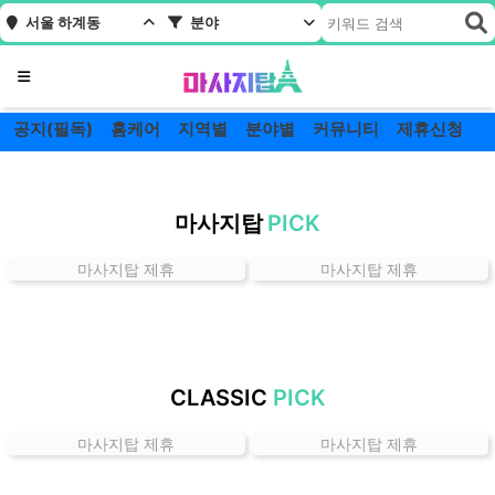
서울 하계동
분야
메뉴
공지(필독)
홈케어
지역별
분야별
커뮤니티
제휴신청
서
울
마사지탑
PICK
하
계
마사지탑 제휴
마사지탑 제휴
동
잘
하
는
곳
CLASSIC
PICK
가
격
마사지탑 제휴
마사지탑 제휴
위
치