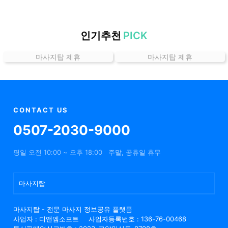
할
인
정
인기추천
PICK
보
마사지탑 제휴
마사지탑 제휴
샵
추
천
CONTACT US
0507-2030-9000
평일 오전 10:00 ~ 오후 18:00
주말, 공휴일 휴무
마사지탑
마사지탑 - 전문 마사지 정보공유 플랫폼
사업자 : 디앤엠소프트
사업자등록번호 : 136-76-00468