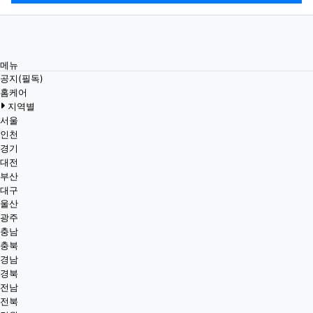
메뉴
공지(필독)
홈케어
지역별
서울
인천
경기
대전
부산
대구
울산
광주
충남
충북
경남
경북
전남
전북