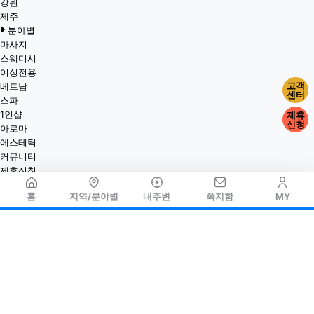
강원
제주
분야별
마사지
스웨디시
여성전용
고객
베트남
센터
스파
1인샵
제휴
신청
아로마
에스테틱
커뮤니티
제휴신청
홈
지역/분야별
내주변
쪽지함
MY