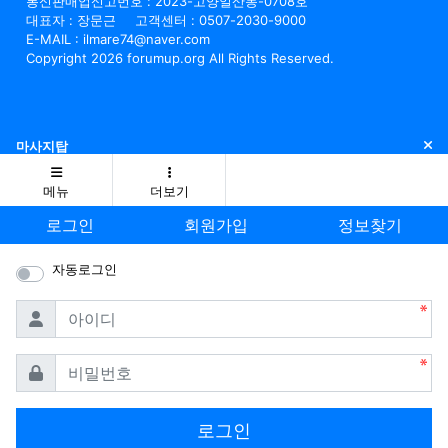
통신판매업신고번호 : 2023-고양일산동-0708호
대표자 : 장문근
고객센터 : 0507-2030-9000
E-MAIL : ilmare74@naver.com
Copyright 2026 forumup.org All Rights Reserved.
닫
마사지탑
메뉴
더보기
로그인
회원가입
정보찾기
자동로그인
필수
아이디
필수
비밀번호
로그인