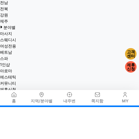
전남
전북
강원
제주
분야별
마사지
스웨디시
여성전용
고객
베트남
센터
스파
1인샵
제휴
신청
아로마
에스테틱
커뮤니티
제휴신청
홈
지역/분야별
내주변
쪽지함
MY