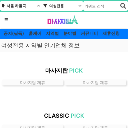
서울 하월곡
여성전용
메뉴
공지(필독)
홈케어
지역별
분야별
커뮤니티
제휴신청
여성전용 지역별 인기업체 정보
서
울
마사지탑
PICK
하
월
마사지탑 제휴
마사지탑 제휴
곡
여
성
전
용
CLASSIC
PICK
잘
하
마사지탑 제휴
마사지탑 제휴