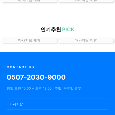
는
곳
가
격
위
인기추천
PICK
치
마사지탑 제휴
마사지탑 제휴
할
인
정
보
샵
CONTACT US
추
0507-2030-9000
천
평일 오전 10:00 ~ 오후 18:00
주말, 공휴일 휴무
마사지탑