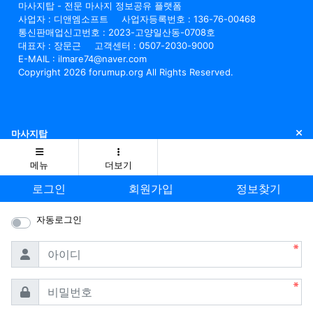
마사지탑 - 전문 마사지 정보공유 플랫폼
사업자 : 디앤엠소프트
사업자등록번호 : 136-76-00468
통신판매업신고번호 : 2023-고양일산동-0708호
대표자 : 장문근
고객센터 : 0507-2030-9000
E-MAIL : ilmare74@naver.com
Copyright 2026 forumup.org All Rights Reserved.
닫
마사지탑
메뉴
더보기
로그인
회원가입
정보찾기
자동로그인
필수
아이디
필수
비밀번호