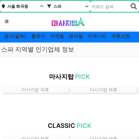
서울 화곡동
스파
메뉴
공지(필독)
홈케어
지역별
분야별
커뮤니티
제휴신청
스파 지역별 인기업체 정보
서
울
마사지탑
PICK
화
곡
마사지탑 제휴
마사지탑 제휴
동
스
파
잘
하
CLASSIC
PICK
는
곳
마사지탑 제휴
마사지탑 제휴