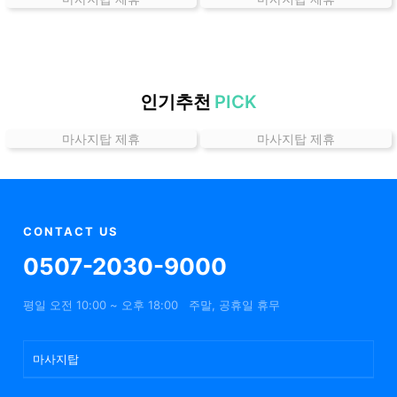
가
격
위
치
할
인기추천
PICK
인
마사지탑 제휴
마사지탑 제휴
정
보
샵
추
천
CONTACT US
0507-2030-9000
평일 오전 10:00 ~ 오후 18:00
주말, 공휴일 휴무
마사지탑