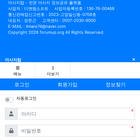
마사지탑 - 전문 마사지 정보공유 플랫폼
사업자 : 디앤엠소프트
사업자등록번호 : 136-76-00468
통신판매업신고번호 : 2023-고양일산동-0708호
대표자 : 장문근
고객센터 : 0507-2030-9000
E-MAIL : ilmare74@naver.com
Copyright 2026 forumup.org All Rights Reserved.
닫
마사지탑
메뉴
더보기
로그인
회원가입
정보찾기
자동로그인
필수
아이디
필수
비밀번호