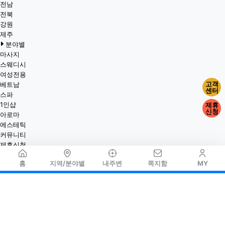
전남
전북
강원
제주
분야별
마사지
스웨디시
여성전용
고객
베트남
센터
스파
1인샵
제휴
신청
아로마
에스테틱
커뮤니티
제휴신청
홈
지역/분야별
내주변
쪽지함
MY