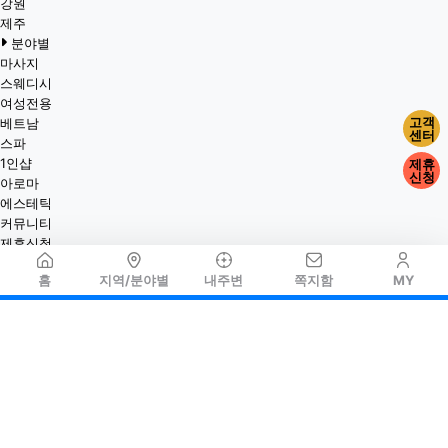
강원
제주
분야별
마사지
스웨디시
여성전용
고객
베트남
센터
스파
1인샵
제휴
신청
아로마
에스테틱
커뮤니티
제휴신청
홈
지역/분야별
내주변
쪽지함
MY