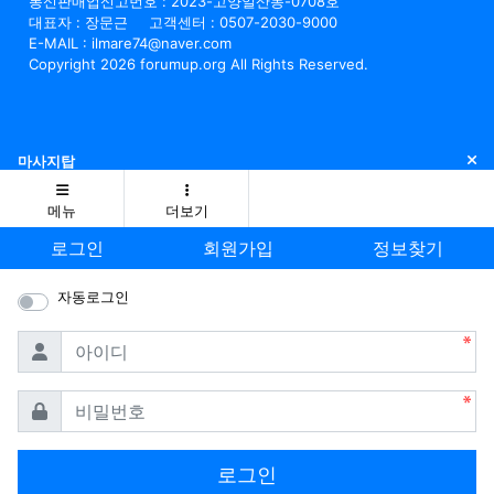
통신판매업신고번호 : 2023-고양일산동-0708호
대표자 : 장문근
고객센터 : 0507-2030-9000
E-MAIL : ilmare74@naver.com
Copyright 2026 forumup.org All Rights Reserved.
닫
마사지탑
메뉴
더보기
로그인
회원가입
정보찾기
자동로그인
필수
아이디
필수
비밀번호
로그인