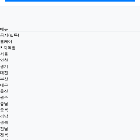
메뉴
공지(필독)
홈케어
지역별
서울
인천
경기
대전
부산
대구
울산
광주
충남
충북
경남
경북
전남
전북