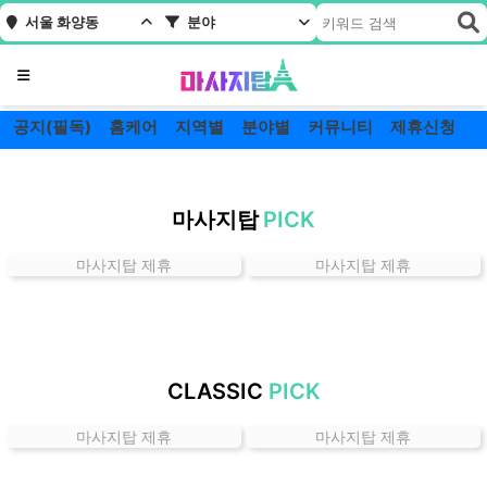
서울 화양동
분야
메뉴
공지(필독)
홈케어
지역별
분야별
커뮤니티
제휴신청
서
울
마사지탑
PICK
화
양
마사지탑 제휴
마사지탑 제휴
동
잘
하
는
곳
CLASSIC
PICK
가
격
마사지탑 제휴
마사지탑 제휴
위
치