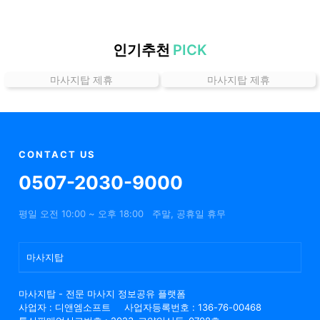
할
인
정
인기추천
PICK
보
마사지탑 제휴
마사지탑 제휴
샵
추
천
CONTACT US
0507-2030-9000
평일 오전 10:00 ~ 오후 18:00
주말, 공휴일 휴무
마사지탑
마사지탑 - 전문 마사지 정보공유 플랫폼
사업자 : 디앤엠소프트
사업자등록번호 : 136-76-00468