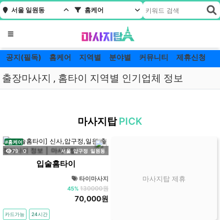
서울 일원동
홈케어
메뉴
공지(필독)
홈케어
지역별
분야별
커뮤니티
제휴신청
출장마사지 , 홈타이 지역별 인기업체 정보
서
울
마사지탑
PICK
일
원
#홈케어
동
조회
댓글
79
0
서울
압구정
일원동
홈
입술홈타이
케
마사지탑 제휴
타이마사지
어
130000원
45%
잘
70,000원
하
는
카드가능
24시간