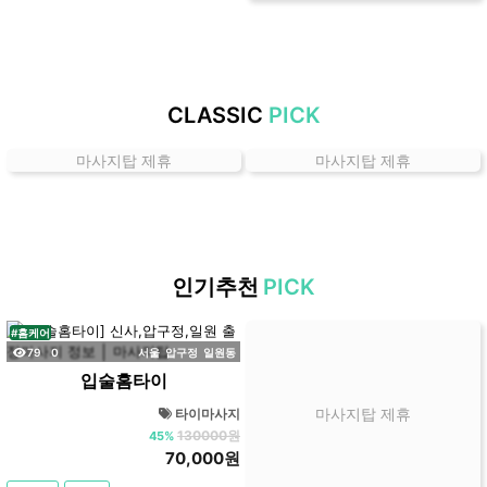
곳
가
격
위
CLASSIC
PICK
치
할
마사지탑 제휴
마사지탑 제휴
인
정
보
샵
추
인기추천
PICK
천
#홈케어
조회
댓글
79
0
서울
압구정
일원동
입술홈타이
마사지탑 제휴
타이마사지
130000원
45%
70,000원