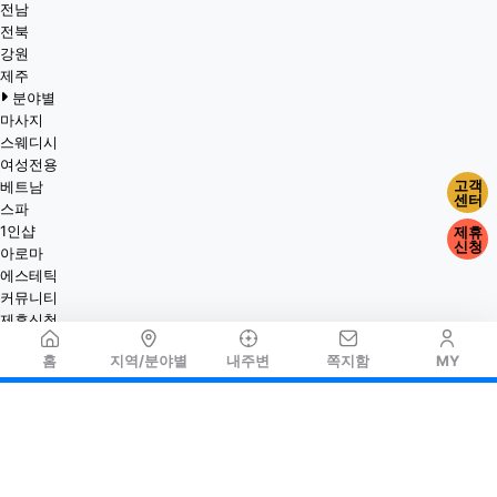
전남
전북
강원
제주
분야별
마사지
스웨디시
여성전용
고객
베트남
센터
스파
1인샵
제휴
신청
아로마
에스테틱
커뮤니티
제휴신청
홈
지역/분야별
내주변
쪽지함
MY