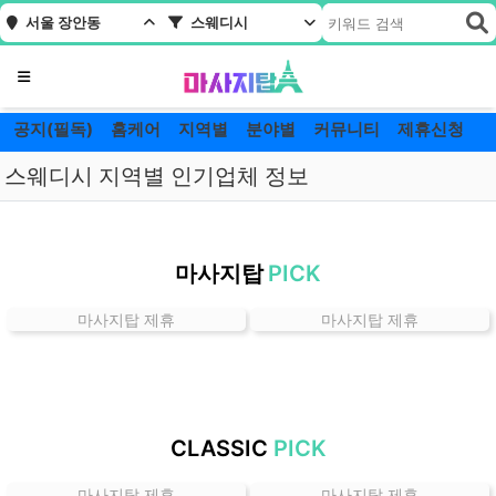
서울 장안동
스웨디시
메뉴
공지(필독)
홈케어
지역별
분야별
커뮤니티
제휴신청
스웨디시 지역별 인기업체 정보
서
울
마사지탑
PICK
장
안
마사지탑 제휴
마사지탑 제휴
동
스
웨
디
시
CLASSIC
PICK
잘
하
마사지탑 제휴
마사지탑 제휴