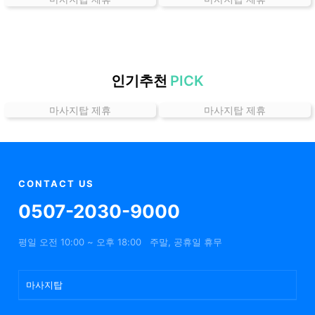
는
곳
가
격
위
인기추천
PICK
치
마사지탑 제휴
마사지탑 제휴
할
인
정
보
샵
CONTACT US
추
0507-2030-9000
천
평일 오전 10:00 ~ 오후 18:00
주말, 공휴일 휴무
마사지탑