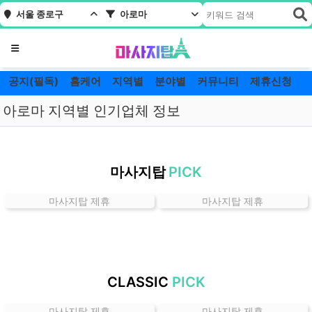
서울 종로구
아로마
메뉴
공지(필독)
홈케어
지역별
분야별
커뮤니티
제휴신청
아로마 지역별 인기업체 정보
서
울
마사지탑
PICK
종
로
마사지탑 제휴
마사지탑 제휴
구
아
로
마
잘
CLASSIC
PICK
하
는
마사지탑 제휴
마사지탑 제휴