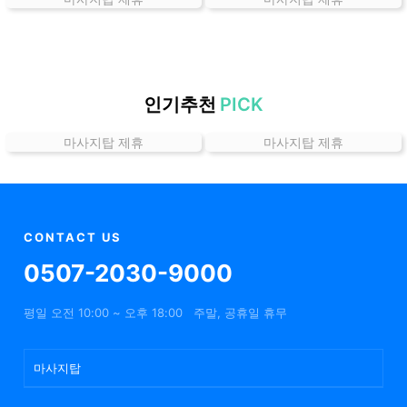
곳
가
격
위
치
인기추천
PICK
할
마사지탑 제휴
마사지탑 제휴
인
정
보
샵
추
CONTACT US
천
0507-2030-9000
평일 오전 10:00 ~ 오후 18:00
주말, 공휴일 휴무
마사지탑