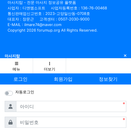
마사지탑 - 전문 마사지 정보공유 플랫폼
사업자 : 디앤엠소프트
사업자등록번호 : 136-76-00468
통신판매업신고번호 : 2023-고양일산동-0708호
대표자 : 장문근
고객센터 : 0507-2030-9000
E-MAIL : ilmare74@naver.com
Copyright 2026 forumup.org All Rights Reserved.
닫
마사지탑
메뉴
더보기
로그인
회원가입
정보찾기
자동로그인
필수
아이디
필수
비밀번호