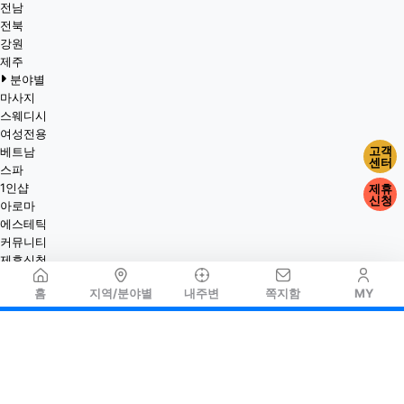
전남
전북
강원
제주
분야별
마사지
스웨디시
여성전용
고객
베트남
센터
스파
1인샵
제휴
신청
아로마
에스테틱
커뮤니티
제휴신청
홈
지역/분야별
내주변
쪽지함
MY