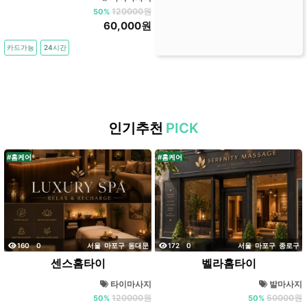
120000원
50%
60,000원
카드가능
24시간
인기추천
PICK
#홈케어
#홈케어
조회
댓글
조회
댓글
160
0
서울
마포구
동대문
172
0
서울
마포구
종로구
센스홈타이
벨라홈타이
타이마사지
발마사지
120000원
50000원
50%
50%