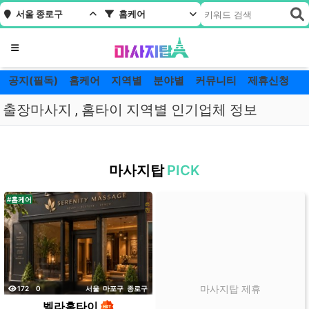
서울 종로구
홈케어
메뉴
공지(필독)
홈케어
지역별
분야별
커뮤니티
제휴신청
출장마사지 , 홈타이 지역별 인기업체 정보
서
울
마사지탑
PICK
종
로
#홈케어
구
홈
케
어
잘
하
조회
댓글
마사지탑 제휴
172
0
서울
마포구
종로구
는
벨라홈타이