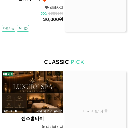
곳
발마사지
가
50000원
50%
격
30,000원
위
카드가능
24시간
치
할
인
정
보
CLASSIC
PICK
샵
추
#홈케어
천
조회
댓글
마사지탑 제휴
160
0
서울
마포구
동대문
센스홈타이
타이마사지