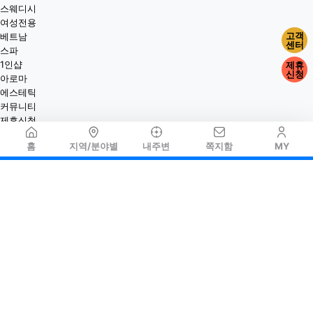
스웨디시
여성전용
고객
베트남
센터
스파
1인샵
제휴
신청
아로마
에스테틱
커뮤니티
제휴신청
홈
지역/분야별
내주변
쪽지함
MY