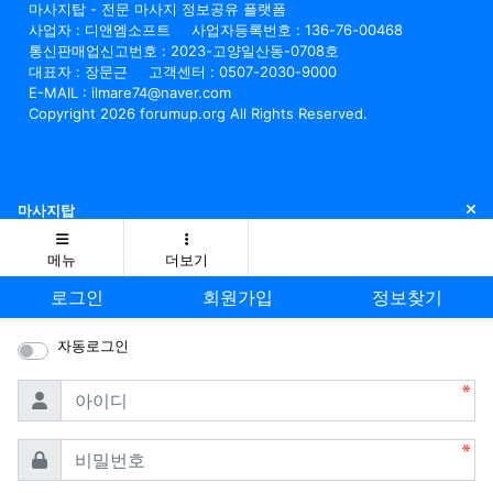
마사지탑 - 전문 마사지 정보공유 플랫폼
사업자 : 디앤엠소프트
사업자등록번호 : 136-76-00468
통신판매업신고번호 : 2023-고양일산동-0708호
대표자 : 장문근
고객센터 : 0507-2030-9000
E-MAIL : ilmare74@naver.com
Copyright 2026 forumup.org All Rights Reserved.
닫
마사지탑
메뉴
더보기
로그인
회원가입
정보찾기
자동로그인
필수
아이디
필수
비밀번호