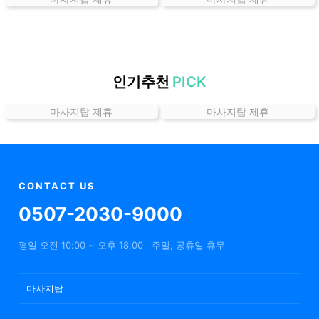
곳
가
격
위
치
인기추천
PICK
할
마사지탑 제휴
마사지탑 제휴
인
정
보
샵
추
CONTACT US
천
0507-2030-9000
평일 오전 10:00 ~ 오후 18:00
주말, 공휴일 휴무
마사지탑