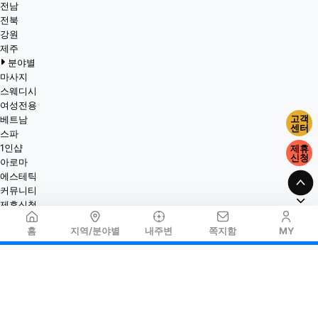
전남
전북
강원
제주
분야별
마사지
스웨디시
여성전용
고객
베트남
센터
스파
1인샵
제휴
신청
아로마
에스테틱
커뮤니티
제휴신청
홈
지역/분야별
내주변
쪽지함
MY