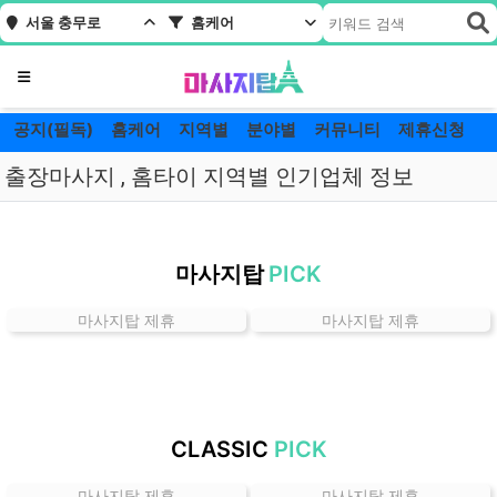
서울 충무로
홈케어
메뉴
공지(필독)
홈케어
지역별
분야별
커뮤니티
제휴신청
출장마사지 , 홈타이 지역별 인기업체 정보
서
울
마사지탑
PICK
충
무
마사지탑 제휴
마사지탑 제휴
로
홈
케
어
잘
CLASSIC
PICK
하
는
마사지탑 제휴
마사지탑 제휴