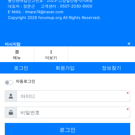
통신판매업신고번호 : 2023-고양일산동-0708호
대표자 : 장문근
고객센터 : 0507-2030-9000
E-MAIL : ilmare74@naver.com
Copyright 2026 forumup.org All Rights Reserved.
닫
마사지탑
메뉴
더보기
로그인
회원가입
정보찾기
자동로그인
필수
아이디
필수
비밀번호
로그인