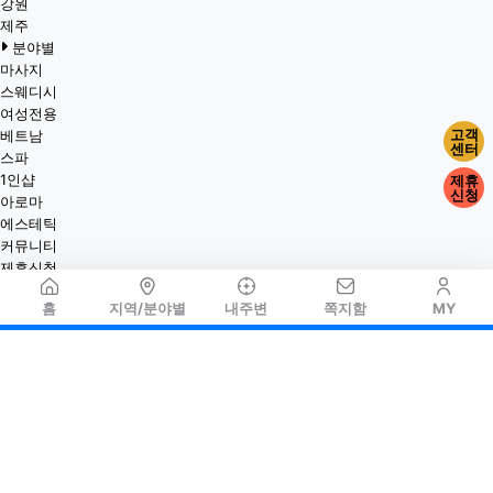
강원
제주
분야별
마사지
스웨디시
여성전용
고객
베트남
센터
스파
1인샵
제휴
신청
아로마
에스테틱
커뮤니티
제휴신청
홈
지역/분야별
내주변
쪽지함
MY