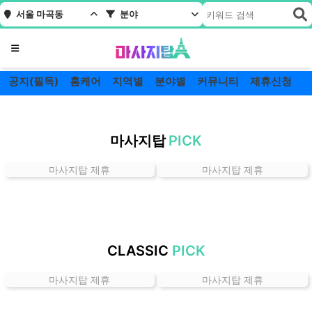
서울 마곡동
분야
메뉴
공지(필독)
홈케어
지역별
분야별
커뮤니티
제휴신청
서
울
마사지탑
PICK
마
곡
마사지탑 제휴
마사지탑 제휴
동
잘
하
는
곳
CLASSIC
PICK
가
격
마사지탑 제휴
마사지탑 제휴
위
치