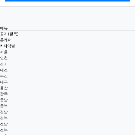
메뉴
공지(필독)
홈케어
지역별
서울
인천
경기
대전
부산
대구
울산
광주
충남
충북
경남
경북
전남
전북