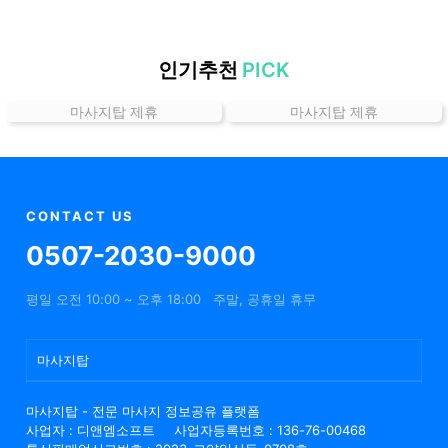
할
인
정
인기추천
PICK
보
마사지탑 제휴
마사지탑 제휴
샵
추
천
CONTACT US
0507-2030-9000
평일 오전 10:00 ~ 오후 18:00
주말, 공휴일 휴무
마사지탑
마사지탑 - 전문 마사지 정보공유 플랫폼
사업자 : 디앤엠소프트
사업자등록번호 : 136-76-00468