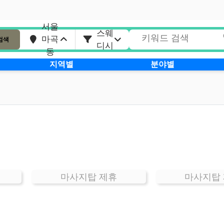
서울
스웨
마곡
검색
디시
동
지역별
분야별
마사지탑 제휴
마사지탑