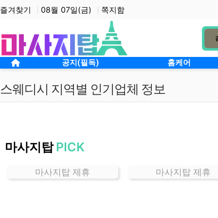
상단 네비
즐겨찾기
08월 07일(금)
쪽지함
메인 메뉴
홈으로
공지(필독)
홈케어
스웨디시 지역별 인기업체 정보
서
울
마사지탑
PICK
마
곡
동
마사지탑 제휴
마사지탑 제휴
스
웨
디
시