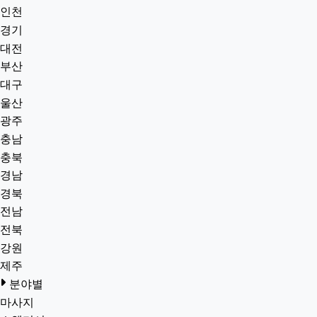
인천
경기
대전
부산
대구
울산
광주
충남
충북
경남
경북
전남
전북
강원
제주
분야별
마사지