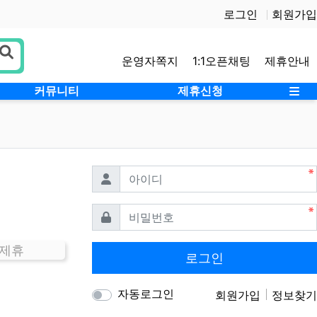
로그인
회원가입
운영자쪽지
1:1오픈채팅
제휴안내
사
커뮤니티
제휴신청
필수
아이디
필수
비밀번호
 제휴
로그인
자동로그인
회원가입
정보찾기