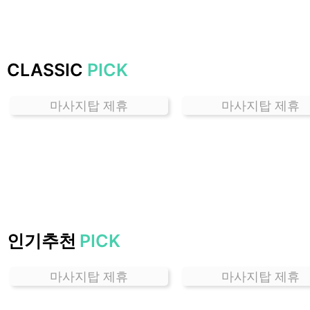
잘
하
는
곳
CLASSIC
PICK
가
격
마사지탑 제휴
마사지탑 제휴
위
치
할
인
정
보
샵
추
인기추천
PICK
천
마사지탑 제휴
마사지탑 제휴